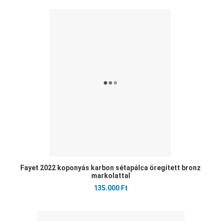
Ked
Öss
Gyo
Fayet 2022 koponyás karbon sétapálca öregített bronz
markolattal
135.000 Ft
Ked