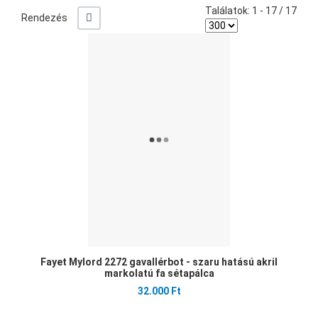
Találatok: 1 - 17 / 17
+/-
Rendezés
Ked
Öss
Gyo
Fayet Mylord 2272 gavallérbot - szaru hatású akril
markolatú fa sétapálca
32.000 Ft