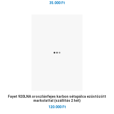
35.000 Ft
Ked
Öss
Gyo
Fayet 920LNA oroszlánfejes karbon sétapálca ezüstözött
markolattal (szállítás 2 hét)
120.000 Ft