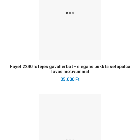
Fayet 2240 lófejes gavallérbot - elegáns bükkfa sétapálca
lovas motívummal
35.000 Ft
Ked
Öss
Gyo