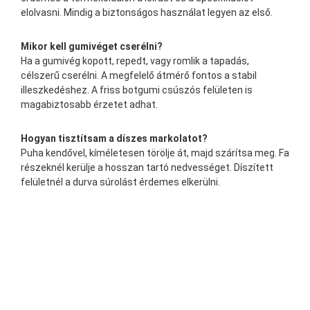
elolvasni. Mindig a biztonságos használat legyen az első.
Mikor kell gumivéget cserélni?
Ha a gumivég kopott, repedt, vagy romlik a tapadás,
célszerű cserélni. A megfelelő átmérő fontos a stabil
illeszkedéshez. A friss botgumi csúszós felületen is
magabiztosabb érzetet adhat.
Hogyan tisztítsam a díszes markolatot?
Puha kendővel, kíméletesen törölje át, majd szárítsa meg. Fa
részeknél kerülje a hosszan tartó nedvességet. Díszített
felületnél a durva súrolást érdemes elkerülni.