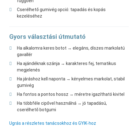
függően
Cserélhető gumivég opció: tapadás és kopás
kezeléséhez
Gyors választási útmutató
Ha alkalomra keres botot → elegáns, díszes markolatú
gavallér
Ha ajándéknak szánja → karakteres fej, tematikus
megjelenés
Ha járáshoz kell naponta → kényelmes markolat, stabil
gumivég
Ha fontos a pontos hossz → méretre igazítható kivitel
Ha többféle cipővel használná → jó tapadású,
cserélhető botgumi
Ugrás a részletes tanácsokhoz és GYIK-hoz