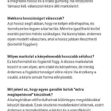
a megfelelő hossz és a stabil gumivég. Ha rendszeres
támasz kell, válasszon kézre álló markolatot.
Mekkora hosszúságot válasszak?
A jó hossz segít abban, hogy ne kelljen előrehajolnia, és
természetes legyen a kartartás. Méretre igazítható kivitel
esetén pontos mérés szükséges. Ha bizonytalan, érdemes
olyan modellt választani, ahol a hossz jobban illeszthető
(kiviteltől függően).
Milyen markolat a kényelmesebb hosszabb sétához?
Ez kézformától és fogástól függ. A díszes markolatok
között is van olyan, ami stabil és kényelmes, de mindig
érdemes a fogásbiztonságot előre nézni. Ha érzékeny a
csukló, a kézre simuló forma előnyösebb.
Mit jelent az, hogy egyes gavallér botok "extra
meglepetéssel" készülnek?
A kategóriában előfordulhatnak különleges megoldásokkal
készült darabok. Ezek részletei modellenként eltérnek, ezért
érdemes a termékoldalon a leírást és a specifikációt