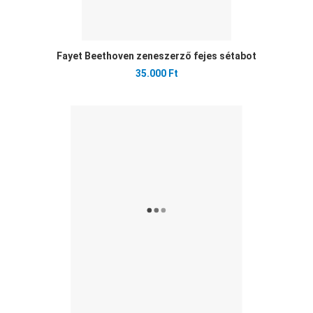
Fayet Beethoven zeneszerző fejes sétabot
35.000 Ft
Ked
Öss
Gyo