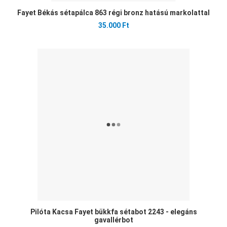
Fayet Békás sétapálca 863 régi bronz hatású markolattal
35.000 Ft
Ked
Öss
Gyo
Pilóta Kacsa Fayet bükkfa sétabot 2243 - elegáns
gavallérbot