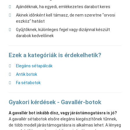
Ajándéknak, ha egyedi, emlékezetes darabot keres
Akinek időnként kell támasz, de nem szeretne "orvosi
eszköz" hatást
Gyűjtőknek, különleges fejjel vagy dizájnnal készült
darabok kedvelőinek
Ezek a kategóriák is érdekelhetik?
Elegáns sétapálcák
Antik botok
Fa sétabotok
Gyakori kérdések - Gavallér-botok
A gavallér bot inkább dísz, vagy járástámogatásra is jó?
A gavallér sétabotok elsőre elegáns kiegészítőnek tűnnek,
de több modell járástámogatásra is alkalmas lehet. A lényeg