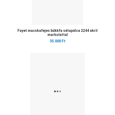
Fayet macskafejes bükkfa sétapálca 2244 akril
markolattal
35.000 Ft
Ked
Öss
Gyo