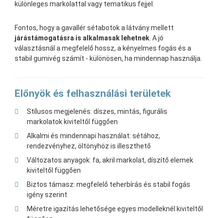
különleges markolattal vagy tematikus fejjel.
Fontos, hogy a gavallér sétabotok a látvány mellett
járástámogatásra is alkalmasak lehetnek
. A jó
választásnál a megfelelő hossz, a kényelmes fogás és a
stabil gumivég számít - különösen, ha mindennap használja.
Előnyök és felhasználási területek
Stílusos megjelenés: díszes, mintás, figurális
markolatok kiviteltől függően
Alkalmi és mindennapi használat: sétához,
rendezvényhez, öltönyhöz is illeszthető
Változatos anyagok: fa, akril markolat, díszítő elemek
kiviteltől függően
Biztos támasz: megfelelő teherbírás és stabil fogás
igény szerint
Méretre igazítás lehetősége egyes modelleknél kiviteltől