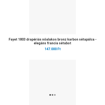
Fayet 1803 drapériás nőalakos bronz karbon sétapálca -
elegáns francia sétabot
147.000 Ft
Ked
Öss
Gyo