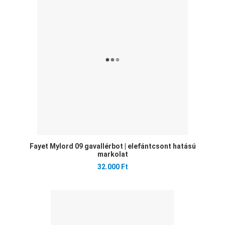
Öss
Gyo
Fayet Mylord 09 gavallérbot | elefántcsont hatású
markolat
32.000 Ft
Ked
Öss