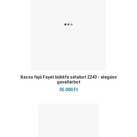
Gyo
Kacsa fejű Fayet bükkfa sétabot 2243 - elegáns
gavallérbot
35.000 Ft
Ked
Öss
Gyo