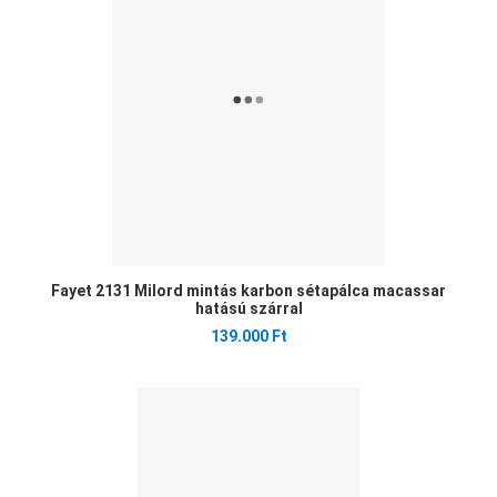
Öss
Gyo
Fayet 2131 Milord mintás karbon sétapálca macassar
hatású szárral
139.000 Ft
Ked
Öss