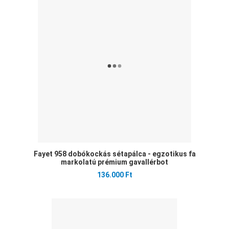
Öss
Gyo
Fayet 958 dobókockás sétapálca - egzotikus fa
markolatú prémium gavallérbot
136.000 Ft
Ked