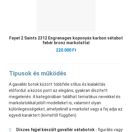
Fayet 2 Saints 2312 Engrenages koponyás karbon sétabot
fehér bronz markolattal
220.000 Ft
Típusok és működés
A gavallér botok között többféle stílus és kialakítás
előfordul: a közös pont az elegáns, gyakran díszített
megjelenés. A kategóriában találhat tematikus nevekkel és
markolatokkal jelölt modelleket is, valamint olyan
különlegességeket, amelyeknél a markolat vagy a fej adja az
egyedi karaktert (kiviteltől függően).
Díszes fejjel készült gavallér sétabotok
- figurális vagy