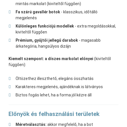
mintás markolat (kiviteltől függően)
Fa szárú gavallér botok
- klasszikus, időtálló
megjelenés
Különleges funkciójú modellek
- extra megoldásokkal,
kiviteltől függően
Prémium, gyűjtői jellegű darabok
- magasabb
árkategória, hangsúlyos dizájn
Kiemelt szempont: a díszes markolat előnyei
(kiviteltől
függően):
Öltözethez illeszthető, elegáns összhatás
Karakteres megjelenés, ajándéknak is látványos
Biztos fogás lehet, ha a forma jól kézre áll
Előnyök és felhasználási területek
Méretválasztás:
akkor megfelelő, ha a bot