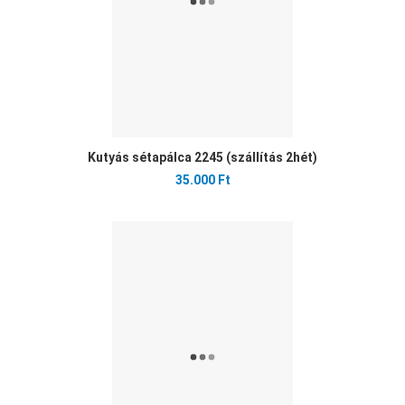
Kutyás sétapálca 2245 (szállítás 2hét)
35.000 Ft
Ked
Öss
Gyo