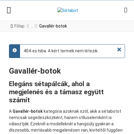
Főlap
Gavallér-botok
×
404-es hiba. A kért termék nem létezik.
info
Gavallér-botok
Elegáns sétapálcák, ahol a
megjelenés és a támasz együtt
számít
A
Gavallér-botok
kategória azoknak szól, akik a sétabotot
nemcsak segédeszközként, hanem stíluselemként is
választják. Ezeknél a modelleknél a hangsúly gyakran a
díszesebb, mintásabb megjelenésen van, kiviteltől függően