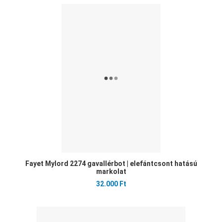
Ked
Öss
Gyo
Fayet Mylord 2274 gavallérbot | elefántcsont hatású
markolat
32.000 Ft
Ked