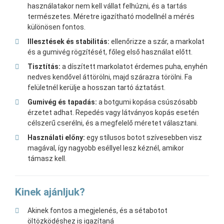
használatakor nem kell vállat felhúzni, és a tartás
természetes. Méretre igazítható modellnél a mérés
különösen fontos.
Illesztések és stabilitás:
ellenőrizze a szár, a markolat
és a gumivég rögzítését, főleg első használat előtt.
Tisztítás:
a díszített markolatot érdemes puha, enyhén
nedves kendővel áttörölni, majd szárazra törölni. Fa
felületnél kerülje a hosszan tartó áztatást.
Gumivég és tapadás:
a botgumi kopása csúszósabb
érzetet adhat. Repedés vagy látványos kopás esetén
célszerű cserélni, és a megfelelő méretet választani.
Használati előny:
egy stílusos botot szívesebben visz
magával, így nagyobb eséllyel lesz kéznél, amikor
támasz kell.
Kinek ajánljuk?
Akinek fontos a megjelenés, és a sétabotot
öltözködéshez is igazítaná