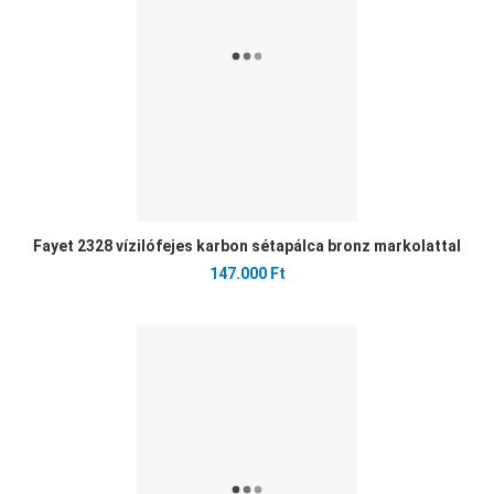
Gyo
Fayet 2328 vízilófejes karbon sétapálca bronz markolattal
147.000 Ft
Ked
Öss
Gyo