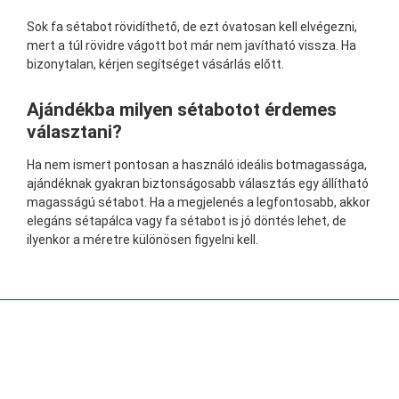
Sok fa sétabot rövidíthető, de ezt óvatosan kell elvégezni,
mert a túl rövidre vágott bot már nem javítható vissza. Ha
bizonytalan, kérjen segítséget vásárlás előtt.
Ajándékba milyen sétabotot érdemes
választani?
Ha nem ismert pontosan a használó ideális botmagassága,
ajándéknak gyakran biztonságosabb választás egy állítható
magasságú sétabot. Ha a megjelenés a legfontosabb, akkor
elegáns sétapálca vagy fa sétabot is jó döntés lehet, de
ilyenkor a méretre különösen figyelni kell.
GALLWITZ KFT. - SÉTABOT SZAKÜZLET
Üzlet: 1052 BUDAPEST, RÉGI POSTA U. 7-9.