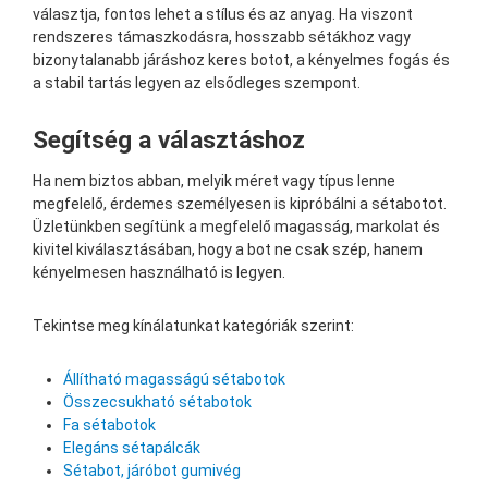
választja, fontos lehet a stílus és az anyag. Ha viszont
rendszeres támaszkodásra, hosszabb sétákhoz vagy
bizonytalanabb járáshoz keres botot, a kényelmes fogás és
a stabil tartás legyen az elsődleges szempont.
Segítség a választáshoz
Ha nem biztos abban, melyik méret vagy típus lenne
megfelelő, érdemes személyesen is kipróbálni a sétabotot.
Üzletünkben segítünk a megfelelő magasság, markolat és
kivitel kiválasztásában, hogy a bot ne csak szép, hanem
kényelmesen használható is legyen.
Tekintse meg kínálatunkat kategóriák szerint:
Állítható magasságú sétabotok
Összecsukható sétabotok
Fa sétabotok
Elegáns sétapálcák
Sétabot, járóbot gumivég