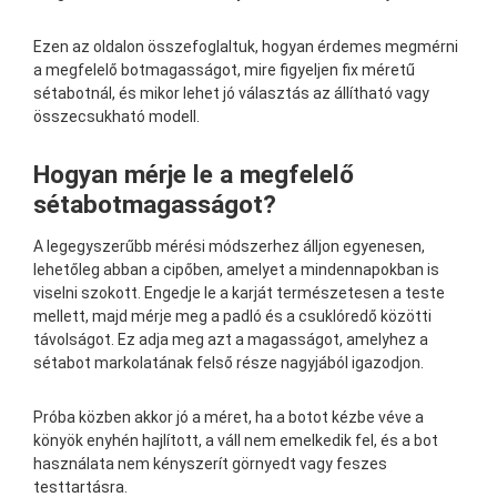
Ezen az oldalon összefoglaltuk, hogyan érdemes megmérni
a megfelelő botmagasságot, mire figyeljen fix méretű
sétabotnál, és mikor lehet jó választás az állítható vagy
összecsukható modell.
Hogyan mérje le a megfelelő
sétabotmagasságot?
A legegyszerűbb mérési módszerhez álljon egyenesen,
lehetőleg abban a cipőben, amelyet a mindennapokban is
viselni szokott. Engedje le a karját természetesen a teste
mellett, majd mérje meg a padló és a csuklóredő közötti
távolságot. Ez adja meg azt a magasságot, amelyhez a
sétabot markolatának felső része nagyjából igazodjon.
Próba közben akkor jó a méret, ha a botot kézbe véve a
könyök enyhén hajlított, a váll nem emelkedik fel, és a bot
használata nem kényszerít görnyedt vagy feszes
testtartásra.