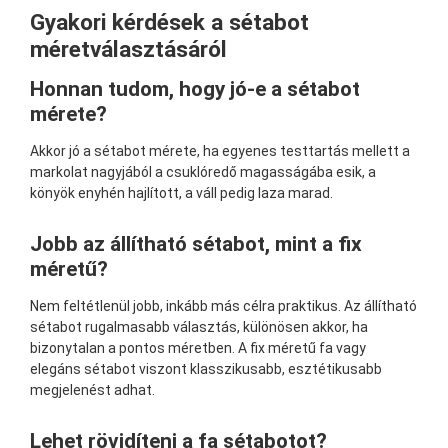
Gyakori kérdések a sétabot
méretválasztásáról
Honnan tudom, hogy jó-e a sétabot
mérete?
Akkor jó a sétabot mérete, ha egyenes testtartás mellett a
markolat nagyjából a csuklóredő magasságába esik, a
könyök enyhén hajlított, a váll pedig laza marad.
Jobb az állítható sétabot, mint a fix
méretű?
Nem feltétlenül jobb, inkább más célra praktikus. Az állítható
sétabot rugalmasabb választás, különösen akkor, ha
bizonytalan a pontos méretben. A fix méretű fa vagy
elegáns sétabot viszont klasszikusabb, esztétikusabb
megjelenést adhat.
Lehet rövidíteni a fa sétabotot?