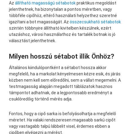
Az
állítható magasságú sétabotok
praktikus megoldást
jelenthetnek, ha bizonytalan a pontos méretben, vagy
többféle cipőhöz, eltérő használati helyzethez szeretné
igazítani a bot magasságát. Az
összecsukható sétabotok
szintén többnyire állítható kivitelben készülnek, ezért
utazáshoz, városi használathoz és tartalék botnak is jó
választást jelenthetnek.
Milyen hosszú sétabot illik Önhöz?
Általános kiindulópontként a sétabot hossza akkor
megfelelő, ha a markolat kényelmesen kézre esik, és járás
közben nem kell sem előredőlni, sem a vállat megemelni. A
testmagasság alapján megadott táblázatok hasznos
támpontot adhatnak, de a legpontosabb eredményt a
csuklóredőig történő mérés adja.
Fontos, hogy a cipő sarka is befolyásolhatja a megfelelő
méretet. Ha valaki rendszeresen magasabb sarkú cipőt
vagy vastagabb talpú lábbelit visel, érdemes ebben a
cipőben elvégezni a mérést.