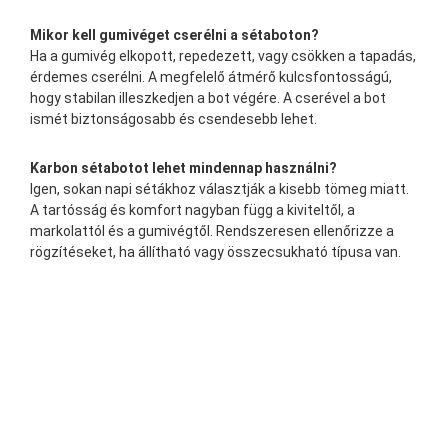
Mikor kell gumivéget cserélni a sétaboton?
Ha a gumivég elkopott, repedezett, vagy csökken a tapadás,
érdemes cserélni. A megfelelő átmérő kulcsfontosságú,
hogy stabilan illeszkedjen a bot végére. A cserével a bot
ismét biztonságosabb és csendesebb lehet.
Karbon sétabotot lehet mindennap használni?
Igen, sokan napi sétákhoz választják a kisebb tömeg miatt.
A tartósság és komfort nagyban függ a kiviteltől, a
markolattól és a gumivégtől. Rendszeresen ellenőrizze a
rögzítéseket, ha állítható vagy összecsukható típusa van.