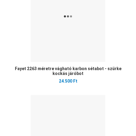
Gyo
Fayet 2263 méretre vágható karbon sétabot - szürke
kockás járóbot
24.500 Ft
Ked
Öss
Gyo