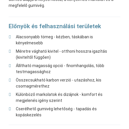
megfelelő gumivég.
Előnyök és felhasználási területek
Alacsonyabb tömeg - kézben, táskában is
kényelmesebb
Méretre vágható kivitel - otthoni hosszra igazítás
(kiviteltől függően)
Állítható magasság opció - finomhangolás, több
testmagassághoz
Összecsukható karbon verzió - utazáshoz, kis
csomagmérethez
Különböző markolatok és dizájnok - komfort és
megjelenés igény szerint
Cserélhető gumivég lehetőség - tapadás és
kopáskezelés