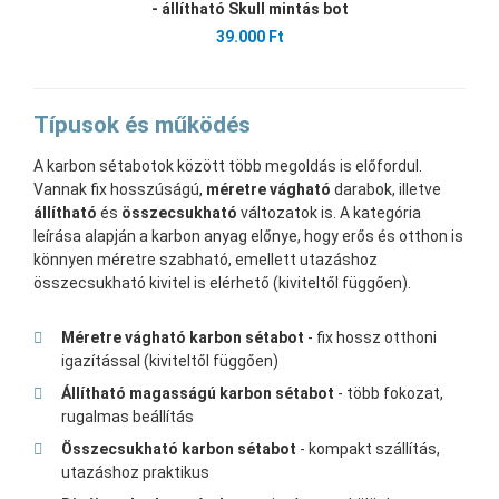
- állítható Skull mintás bot
39.000 Ft
Típusok és működés
A karbon sétabotok között több megoldás is előfordul.
Vannak fix hosszúságú,
méretre vágható
darabok, illetve
állítható
és
összecsukható
változatok is. A kategória
leírása alapján a karbon anyag előnye, hogy erős és otthon is
könnyen méretre szabható, emellett utazáshoz
összecsukható kivitel is elérhető (kiviteltől függően).
Méretre vágható karbon sétabot
- fix hossz otthoni
igazítással (kiviteltől függően)
Állítható magasságú karbon sétabot
- több fokozat,
rugalmas beállítás
Összecsukható karbon sétabot
- kompakt szállítás,
utazáshoz praktikus