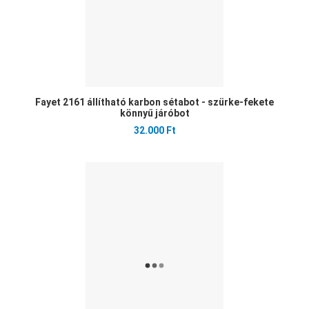
Fayet 2161 állítható karbon sétabot - szürke-fekete
könnyű járóbot
32.000 Ft
Ked
Öss
Gyo