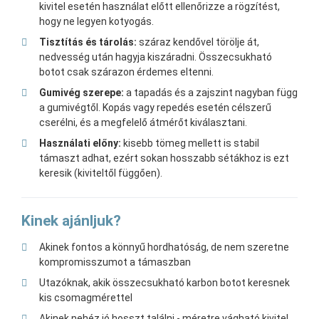
kivitel esetén használat előtt ellenőrizze a rögzítést,
hogy ne legyen kotyogás.
Tisztítás és tárolás:
száraz kendővel törölje át,
nedvesség után hagyja kiszáradni. Összecsukható
botot csak szárazon érdemes eltenni.
Gumivég szerepe:
a tapadás és a zajszint nagyban függ
a gumivégtől. Kopás vagy repedés esetén célszerű
cserélni, és a megfelelő átmérőt kiválasztani.
Használati előny:
kisebb tömeg mellett is stabil
támaszt adhat, ezért sokan hosszabb sétákhoz is ezt
keresik (kiviteltől függően).
Kinek ajánljuk?
Akinek fontos a könnyű hordhatóság, de nem szeretne
kompromisszumot a támaszban
Utazóknak, akik összecsukható karbon botot keresnek
kis csomagmérettel
Akinek nehéz jó hosszt találni - méretre vágható kivitel