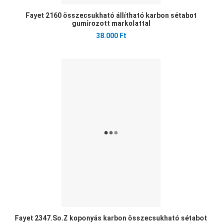
Fayet 2160 összecsukható állítható karbon sétabot
gumírozott markolattal
38.000 Ft
Ked
Öss
Gyo
Fayet 2347.So.Z koponyás karbon összecsukható sétabot