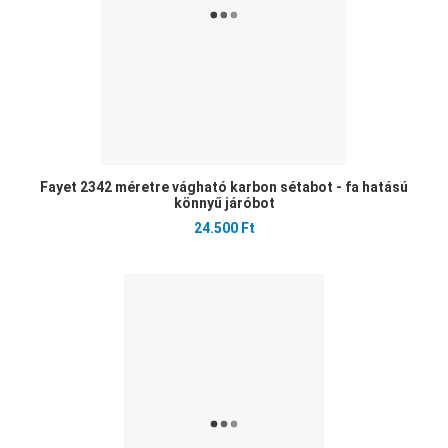
Fayet 2342 méretre vágható karbon sétabot - fa hatású
könnyű járóbot
24.500 Ft
Ked
Öss
Gyo