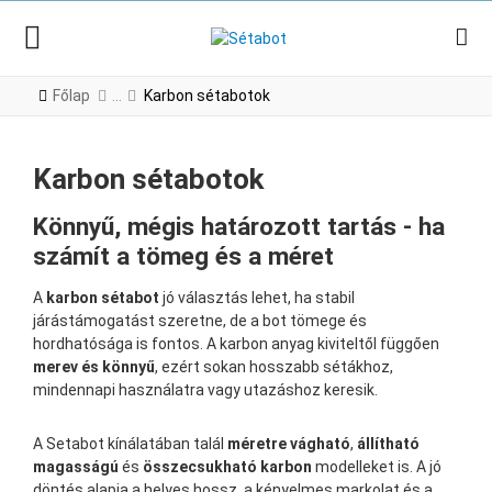
Főlap
Karbon sétabotok
Karbon sétabotok
Könnyű, mégis határozott tartás - ha
számít a tömeg és a méret
A
karbon sétabot
jó választás lehet, ha stabil
járástámogatást szeretne, de a bot tömege és
hordhatósága is fontos. A karbon anyag kiviteltől függően
merev és könnyű
, ezért sokan hosszabb sétákhoz,
mindennapi használatra vagy utazáshoz keresik.
A Setabot kínálatában talál
méretre vágható
,
állítható
magasságú
és
összecsukható karbon
modelleket is. A jó
döntés alapja a helyes hossz, a kényelmes markolat és a