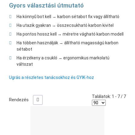
Gyors választási útmutató
Ha könnyű bot kell → karbon sétabot fix vagy állítható
Ha utazik gyakran → összecsukható karbon kivitel
Ha pontos hossz kell → méretre vágható karbon modell
Ha többen használják → állítható magasságú karbon
sétabot
Ha érzékeny a csukló → ergonomikus markolatú
változat
Ugrás a részletes tanácsokhoz és GYIK-hoz
Találatok: 1 - 7 / 7
+/-
Rendezés
Ked
Öss