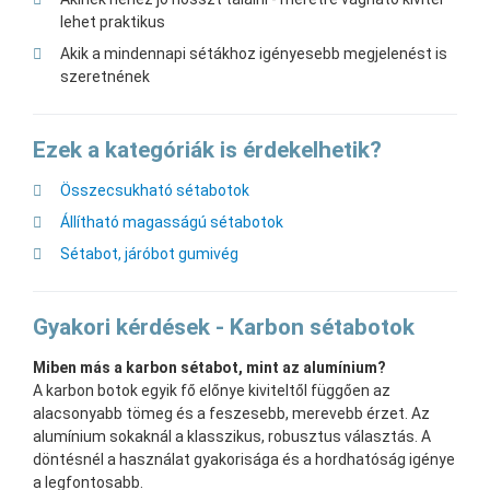
lehet praktikus
Akik a mindennapi sétákhoz igényesebb megjelenést is
szeretnének
Ezek a kategóriák is érdekelhetik?
Összecsukható sétabotok
Állítható magasságú sétabotok
Sétabot, járóbot gumivég
Gyakori kérdések - Karbon sétabotok
Miben más a karbon sétabot, mint az alumínium?
A karbon botok egyik fő előnye kiviteltől függően az
alacsonyabb tömeg és a feszesebb, merevebb érzet. Az
alumínium sokaknál a klasszikus, robusztus választás. A
döntésnél a használat gyakorisága és a hordhatóság igénye
a legfontosabb.