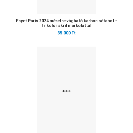
Fayet Paris 2024 méretre vágható karbon sétabot -
trikolor akril markolattal
35.000 Ft
Ked
Öss
Gyo