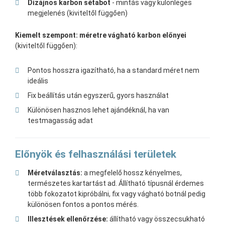
Dizájnos karbon sétabot
- mintás vagy különleges
megjelenés (kiviteltől függően)
Kiemelt szempont: méretre vágható karbon előnyei
(kiviteltől függően):
Pontos hosszra igazítható, ha a standard méret nem
ideális
Fix beállítás után egyszerű, gyors használat
Különösen hasznos lehet ajándéknál, ha van
testmagasság adat
Előnyök és felhasználási területek
Méretválasztás:
a megfelelő hossz kényelmes,
természetes kartartást ad. Állítható típusnál érdemes
több fokozatot kipróbálni, fix vagy vágható botnál pedig
különösen fontos a pontos mérés.
Illesztések ellenőrzése:
állítható vagy összecsukható