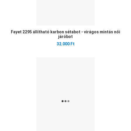
Fayet 2295 állítható karbon sétabot - virágos mintás női
járóbot
32.000 Ft
Ked
Öss
Gyo