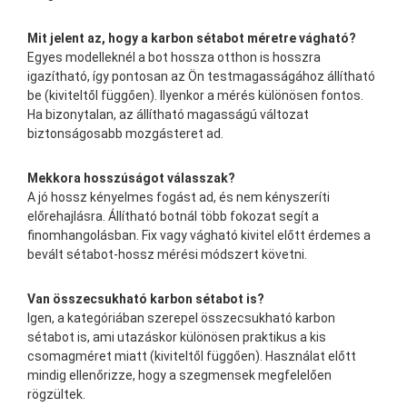
Mit jelent az, hogy a karbon sétabot méretre vágható?
Egyes modelleknél a bot hossza otthon is hosszra
igazítható, így pontosan az Ön testmagasságához állítható
be (kiviteltől függően). Ilyenkor a mérés különösen fontos.
Ha bizonytalan, az állítható magasságú változat
biztonságosabb mozgásteret ad.
Mekkora hosszúságot válasszak?
A jó hossz kényelmes fogást ad, és nem kényszeríti
előrehajlásra. Állítható botnál több fokozat segít a
finomhangolásban. Fix vagy vágható kivitel előtt érdemes a
bevált sétabot-hossz mérési módszert követni.
Van összecsukható karbon sétabot is?
Igen, a kategóriában szerepel összecsukható karbon
sétabot is, ami utazáskor különösen praktikus a kis
csomagméret miatt (kiviteltől függően). Használat előtt
mindig ellenőrizze, hogy a szegmensek megfelelően
rögzültek.