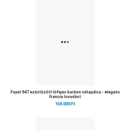
Ked
Öss
Gyo
Fayet 847 ezüstözött lófejes karbon sétapálca - elegáns
francia lovasbot
158.000 Ft
Ked