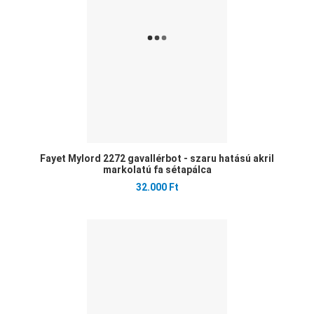
Gyo
Fayet Mylord 2272 gavallérbot - szaru hatású akril
markolatú fa sétapálca
32.000 Ft
Ked
Öss
Gyo