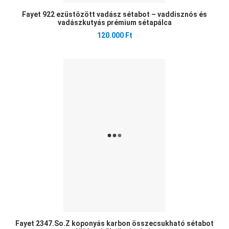
Fayet 922 ezüstözött vadász sétabot – vaddisznós és
vadászkutyás prémium sétapálca
120.000 Ft
Ked
Öss
Gyo
Fayet 2347.So.Z koponyás karbon összecsukható sétabot