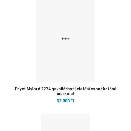
Öss
Gyo
Fayet Mylord 2274 gavallérbot | elefántcsont hatású
markolat
32.000 Ft
Ked