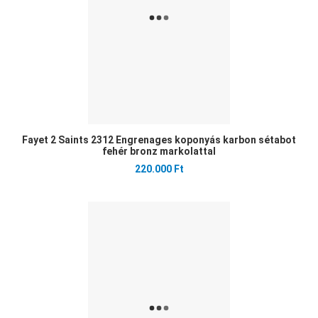
Fayet 2 Saints 2312 Engrenages koponyás karbon sétabot
fehér bronz markolattal
220.000 Ft
Ked
Öss
Gyo