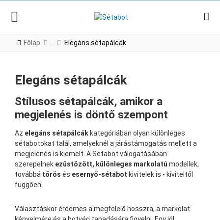
Főlap
Elegáns sétapálcák
Elegáns sétapálcák
Stílusos sétapálcák, amikor a
megjelenés is döntő szempont
Az
elegáns sétapálcák
kategóriában olyan különleges
sétabotokat talál, amelyeknél a járástámogatás mellett a
megjelenés is kiemelt. A Setabot válogatásában
szerepelnek
ezüstözött, különleges markolatú
modellek,
továbbá
tőrös
és
esernyő-sétabot
kivitelek is - kiviteltől
függően.
Választáskor érdemes a megfelelő hosszra, a markolat
kényelmére és a botvég tapadására figyelni. Egy jól