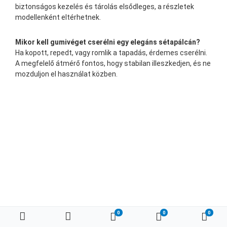
biztonságos kezelés és tárolás elsődleges, a részletek
modellenként eltérhetnek.
Mikor kell gumivéget cserélni egy elegáns sétapálcán?
Ha kopott, repedt, vagy romlik a tapadás, érdemes cserélni.
A megfelelő átmérő fontos, hogy stabilan illeszkedjen, és ne
mozduljon el használat közben.
0
0
0
Kedvenc termékeim
Összehasonlítás
Kosá