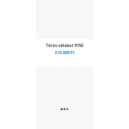
Tőrös sétabot 915E
210.000 Ft
Ked
Öss
Gyo