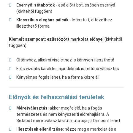
Esernyő-sétabotok
- eső előtt bot, esőben esernyő
(kiviteltől függően)
Klasszikus elegáns pálcák
- letisztult, öltözethez
illeszthető forma
Kiemelt szempont: ezüstözött markolat előnyei
(kiviteltől
függően):
Öltönyhöz, alkalmi viselethez is könnyen illeszthető
Erős vizuális karakter, ajándéknak is feltűnő választás
Kényelmes fogás lehet, ha a forma kézre áll
Előnyök és felhasználási területek
Méretválasztás:
akkor megfelelő, ha a fogás
természetes és nem kényszeríti előrehajlásra. A
Setabot méretválasztási útmutatója jó támpont lehet.
Illesztések ellenőrzése:
nézze meg a markolat és a