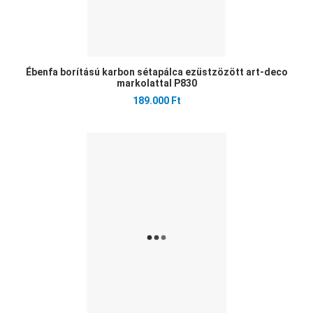
Ébenfa borítású karbon sétapálca ezüstzözött art-deco
markolattal P830
189.000 Ft
Ked
Öss
Gyo