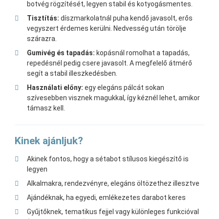
botvég rögzítését, legyen stabil és kotyogásmentes.
Tisztítás:
díszmarkolatnál puha kendő javasolt, erős
vegyszert érdemes kerülni. Nedvesség után törölje
szárazra.
Gumivég és tapadás:
kopásnál romolhat a tapadás,
repedésnél pedig csere javasolt. A megfelelő átmérő
segít a stabil illeszkedésben.
Használati előny:
egy elegáns pálcát sokan
szívesebben visznek magukkal, így kéznél lehet, amikor
támasz kell.
Kinek ajánljuk?
Akinek fontos, hogy a sétabot stílusos kiegészítő is
legyen
Alkalmakra, rendezvényre, elegáns öltözethez illesztve
Ajándéknak, ha egyedi, emlékezetes darabot keres
Gyűjtőknek, tematikus fejjel vagy különleges funkcióval