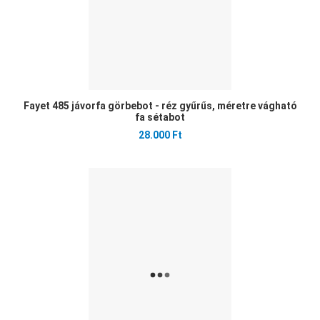
Fayet 485 jávorfa görbebot - réz gyűrűs, méretre vágható
fa sétabot
28.000 Ft
Ked
Öss
Gyo