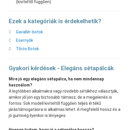
(kiviteltől függően)
Ezek a kategóriák is érdekelhetik?
Gavallér-botok
Esernyők
Tőrös Botok
Gyakori kérdések - Elegáns sétapálcák
Mire jó egy elegáns sétapálca, ha nem mindennap
használom?
A legtöbben alkalmakra vagy rövidebb sétákhoz választják,
amikor jól jön egy biztosabb támasz, de a megjelenés is
fontos. Sok modell kiviteltől függően teljes értékű
járástámogatásra is alkalmas lehet. A megfelelő hossz és a
jó gumivég ilyenkor is lényeges.
Honnan tudom, hogy jó a sétapálca hossza?