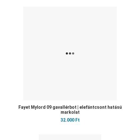
Ked
Öss
Gyo
Fayet Mylord 09 gavallérbot | elefántcsont hatású
markolat
32.000 Ft
Ked