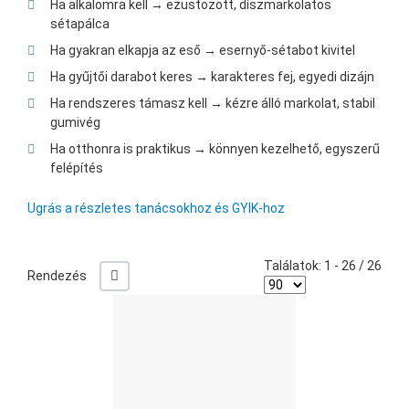
Ha alkalomra kell → ezüstözött, díszmarkolatos
sétapálca
Ha gyakran elkapja az eső → esernyő-sétabot kivitel
Ha gyűjtői darabot keres → karakteres fej, egyedi dizájn
Ha rendszeres támasz kell → kézre álló markolat, stabil
gumivég
Ha otthonra is praktikus → könnyen kezelhető, egyszerű
felépítés
Ugrás a részletes tanácsokhoz és GYIK-hoz
Találatok: 1 - 26 / 26
-/+
Rendezés
Ked
Öss
Gyo