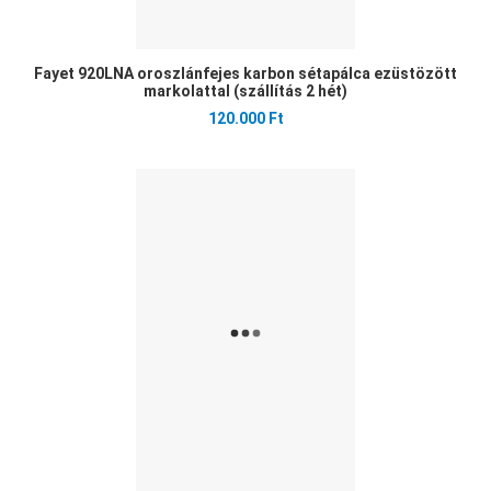
Fayet 920LNA oroszlánfejes karbon sétapálca ezüstözött
markolattal (szállítás 2 hét)
120.000 Ft
Ked
Öss
Gyo