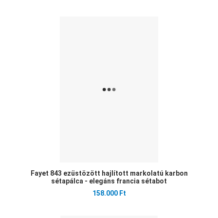
Ked
Öss
Gyo
Fayet 843 ezüstözött hajlított markolatú karbon
sétapálca - elegáns francia sétabot
158.000 Ft