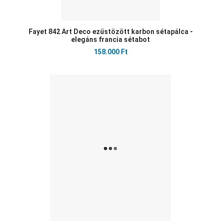
Fayet 842 Art Deco ezüstözött karbon sétapálca -
elegáns francia sétabot
158.000 Ft
Ked
Öss
Gyo