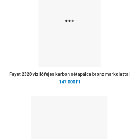
Gyo
Fayet 2328 vízilófejes karbon sétapálca bronz markolattal
147.000 Ft
Ked
Öss
Gyo