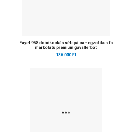
Fayet 958 dobókockás sétapálca - egzotikus fa
markolatú prémium gavallérbot
136.000 Ft
Ked
Öss
Gyo