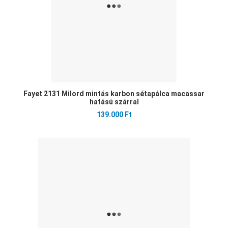
Fayet 2131 Milord mintás karbon sétapálca macassar
hatású szárral
139.000 Ft
Ked
Öss
Gyo