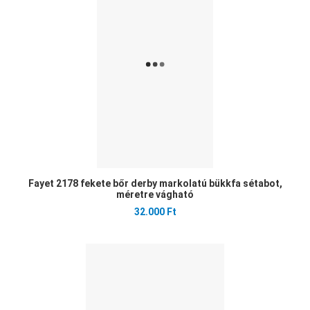
Öss
Gyo
Fayet 2178 fekete bőr derby markolatú bükkfa sétabot,
méretre vágható
32.000 Ft
Ked
Öss