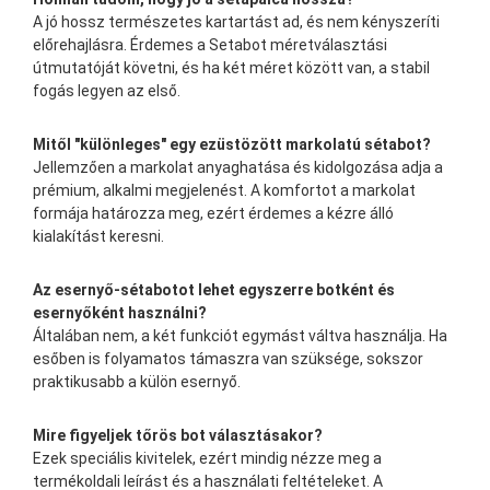
A jó hossz természetes kartartást ad, és nem kényszeríti
előrehajlásra. Érdemes a Setabot méretválasztási
útmutatóját követni, és ha két méret között van, a stabil
fogás legyen az első.
Mitől "különleges" egy ezüstözött markolatú sétabot?
Jellemzően a markolat anyaghatása és kidolgozása adja a
prémium, alkalmi megjelenést. A komfortot a markolat
formája határozza meg, ezért érdemes a kézre álló
kialakítást keresni.
Az esernyő-sétabotot lehet egyszerre botként és
esernyőként használni?
Általában nem, a két funkciót egymást váltva használja. Ha
esőben is folyamatos támaszra van szüksége, sokszor
praktikusabb a külön esernyő.
Mire figyeljek tőrös bot választásakor?
Ezek speciális kivitelek, ezért mindig nézze meg a
termékoldali leírást és a használati feltételeket. A