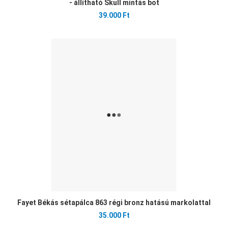
- állítható Skull mintás bot
39.000 Ft
Ked
Öss
Gyo
Fayet Békás sétapálca 863 régi bronz hatású markolattal
35.000 Ft