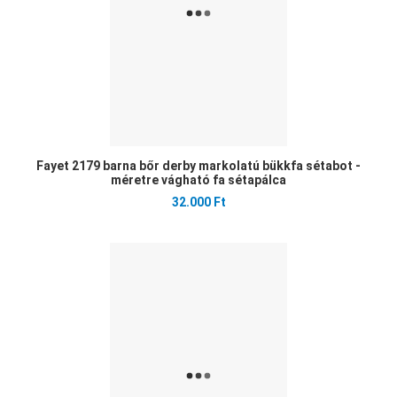
Fayet 2179 barna bőr derby markolatú bükkfa sétabot -
méretre vágható fa sétapálca
32.000 Ft
Ked
Öss
Gyo