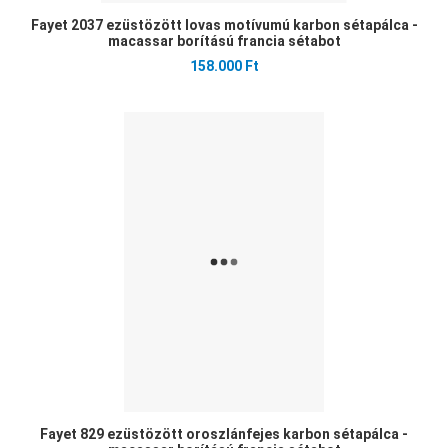
Fayet 2037 ezüstözött lovas motívumú karbon sétapálca -
macassar borítású francia sétabot
158.000 Ft
Ked
Öss
Gyo
Fayet 829 ezüstözött oroszlánfejes karbon sétapálca -