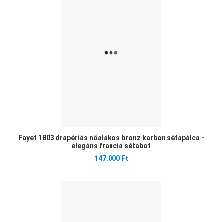
Öss
Gyo
Fayet 1803 drapériás nőalakos bronz karbon sétapálca -
elegáns francia sétabot
147.000 Ft
Ked
Öss