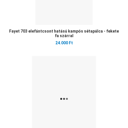
Fayet 703 elefántcsont hatású kampós sétapálca - fekete
fa szárral
24.000 Ft
Ked
Öss
Gyo