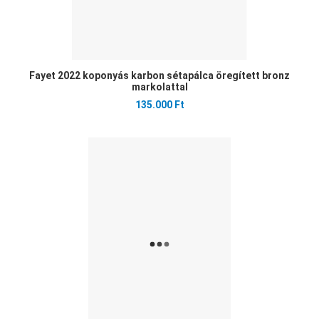
Fayet 2022 koponyás karbon sétapálca öregített bronz
markolattal
135.000 Ft
Ked
Öss
Gyo