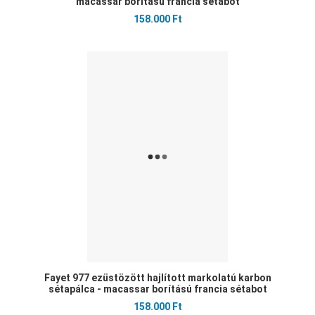
macassar borítású francia sétabot
158.000 Ft
Ked
Öss
Gyo
Fayet 977 ezüstözött hajlított markolatú karbon
sétapálca - macassar borítású francia sétabot
158.000 Ft