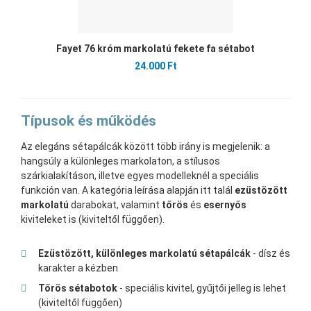
Fayet 76 króm markolatú fekete fa sétabot
24.000 Ft
Típusok és működés
Az elegáns sétapálcák között több irány is megjelenik: a
hangsúly a különleges markolaton, a stílusos
szárkialakításon, illetve egyes modelleknél a speciális
funkción van. A kategória leírása alapján itt talál
ezüstözött
markolatú
darabokat, valamint
tőrös
és
esernyős
kiviteleket is (kiviteltől függően).
Ezüstözött, különleges markolatú sétapálcák
- dísz és
karakter a kézben
Tőrös sétabotok
- speciális kivitel, gyűjtői jelleg is lehet
(kiviteltől függően)