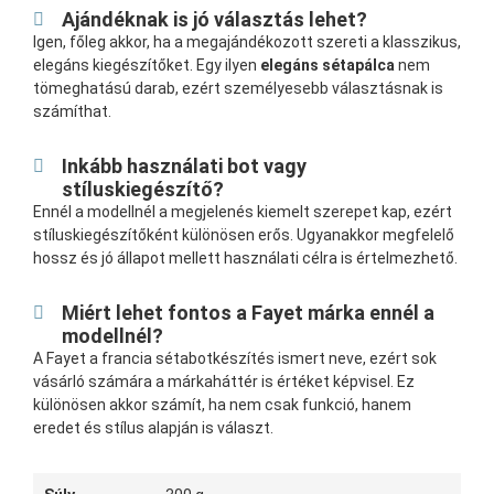
Ajándéknak is jó választás lehet?
Igen, főleg akkor, ha a megajándékozott szereti a klasszikus,
elegáns kiegészítőket. Egy ilyen
elegáns sétapálca
nem
tömeghatású darab, ezért személyesebb választásnak is
számíthat.
Inkább használati bot vagy
stíluskiegészítő?
Ennél a modellnél a megjelenés kiemelt szerepet kap, ezért
stíluskiegészítőként különösen erős. Ugyanakkor megfelelő
hossz és jó állapot mellett használati célra is értelmezhető.
Miért lehet fontos a Fayet márka ennél a
modellnél?
A Fayet a francia sétabotkészítés ismert neve, ezért sok
vásárló számára a márkaháttér is értéket képvisel. Ez
különösen akkor számít, ha nem csak funkció, hanem
eredet és stílus alapján is választ.