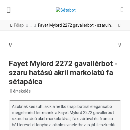
Főlap
Fayet Mylord 2272 gavallérbot - szaru hatású akril markolatú fa sétapálca
PREV
NE
PREV
NEX
Fayet Mylord 2272 gavallérbot -
szaru hatású akril markolatú fa
sétapálca
0 értékelés
Azoknak készült, akik a hétköznapi botnál elegánsabb
megjelenést keresnek: a Fayet Mylord 2272 gavallérbot
szaru hatású akril markolatával, fa szárával és francia
hátterével öltönyhöz, alkalmi viselethez is jól illeszkedik.