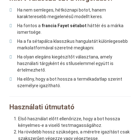
Ha nem semleges, hétköznapi botot, hanem
karakteresebb megjelenésű modellt keres.
Ha fontos a
francia Fayet sétabot
háttér és a márka
ismertsége.
Ha a fa sétapálca klasszikus hangulatát különlegesebb
markolatformával szeretné megkapni.
Ha olyan elegáns kiegészítőt választana, amely
használati tárgyként és stíluselemmel együtt is
értelmezhető.
Ha előny, hogy a bot hossza a termékadatlap szerint
személyre igazítható.
Használati útmutató
Első használat előtt ellenőrizze, hogy a bot hossza
kényelmes-e a viselő testmagasságához.
Ha rövidebb hossz szükséges, a méretre igazítást csak
szakszerűen végezze vagy végeztesse.