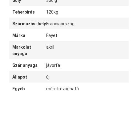
Súly
300 g
Teherbírás
120kg
Származási hely
Franciaország
Márka
Fayet
Markolat
akril
anyaga
Szár anyaga
jávorfa
Állapot
új
Egyéb
méretrevágható