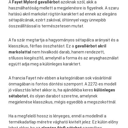
A
Fayet Mylord gavallérbot
azoknak szól, akik a
használhatóság mellett a megjelenésre is figyelnek. A szaru
hatású akril markolat rögtön karaktert ad ennek az elegáns
sétapálcának, ezért zakóval, öltönnyel vagy ünnepibb
összeállítással is természetesen mutat.
A fa szár megtartja a hagyományos sétapálca arányait és a
klasszikus, férfias összhatást. Ez a
gavallérbot akril
markolattal
nem hivalkodó darab, hanem rendezett,
stílusos kiegészítő, amelynél a forma és az anyaghasználat
együtt adja meg a különleges karaktert.
A francia Fayet név ebben a kategóriában sok vásárlónál
önmagában is fontos döntési szempont. A 2272-es modell
jó választás lehet akkor is, ha ajándékba keres
különleges
sétabotot
, és olyan darabot szeretne, amelynek
megjelenése klasszikus, mégis egyedibb a megszokottnál.
Ha a megfelelő hossz is lényeges, ennél a modellnél a
termékadatlap méretre vágható kivitelt jelez. Ez külön előny