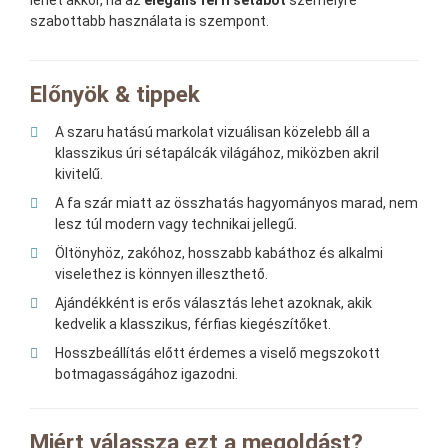
lehet akkor, ha az
elegáns férfi sétabot
személyre
szabottabb használata is szempont.
Előnyök & tippek
A szaru hatású markolat vizuálisan közelebb áll a
klasszikus úri sétapálcák világához, miközben akril
kivitelű.
A fa szár miatt az összhatás hagyományos marad, nem
lesz túl modern vagy technikai jellegű.
Öltönyhöz, zakóhoz, hosszabb kabáthoz és alkalmi
viselethez is könnyen illeszthető.
Ajándékként is erős választás lehet azoknak, akik
kedvelik a klasszikus, férfias kiegészítőket.
Hosszbeállítás előtt érdemes a viselő megszokott
botmagasságához igazodni.
Miért válassza ezt a megoldást?