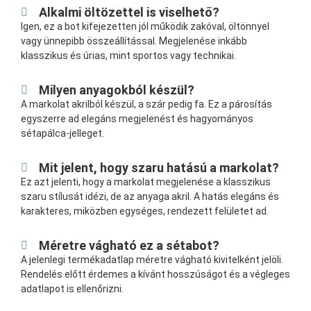
Alkalmi öltözettel is viselhető?
Igen, ez a bot kifejezetten jól működik zakóval, öltönnyel
vagy ünnepibb összeállítással. Megjelenése inkább
klasszikus és úrias, mint sportos vagy technikai.
Milyen anyagokból készül?
A markolat akrilból készül, a szár pedig fa. Ez a párosítás
egyszerre ad elegáns megjelenést és hagyományos
sétapálca-jelleget.
Mit jelent, hogy szaru hatású a markolat?
Ez azt jelenti, hogy a markolat megjelenése a klasszikus
szaru stílusát idézi, de az anyaga akril. A hatás elegáns és
karakteres, miközben egységes, rendezett felületet ad.
Méretre vágható ez a sétabot?
A jelenlegi termékadatlap méretre vágható kivitelként jelöli.
Rendelés előtt érdemes a kívánt hosszúságot és a végleges
adatlapot is ellenőrizni.