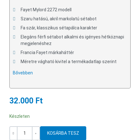
Fayet Mylord 2272 modell
Szaru hatású, akril markolatú sétabot
Fa szár, klasszikus sétapálca karakter
Elegáns férfi sétabot alkalmi és igényes hétköznapi
megjelenéshez
Francia Fayet márkaháttér
Méretre vágható kivitel a termékadatlap szerint
Bővebben
32.000 Ft
Készleten
Mennyiség
-
+