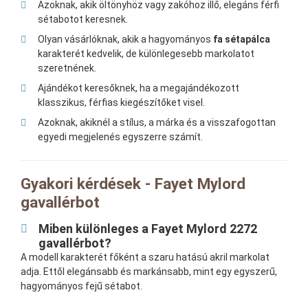
Azoknak, akik öltönyhöz vagy zakóhoz illő, elegáns férfi
sétabotot keresnek.
Olyan vásárlóknak, akik a hagyományos
fa sétapálca
karakterét kedvelik, de különlegesebb markolatot
szeretnének.
Ajándékot keresőknek, ha a megajándékozott
klasszikus, férfias kiegészítőket visel.
Azoknak, akiknél a stílus, a márka és a visszafogottan
egyedi megjelenés egyszerre számít.
Gyakori kérdések - Fayet Mylord
gavallérbot
Miben különleges a Fayet Mylord 2272
gavallérbot?
A modell karakterét főként a szaru hatású akril markolat
adja. Ettől elegánsabb és markánsabb, mint egy egyszerű,
hagyományos fejű sétabot.