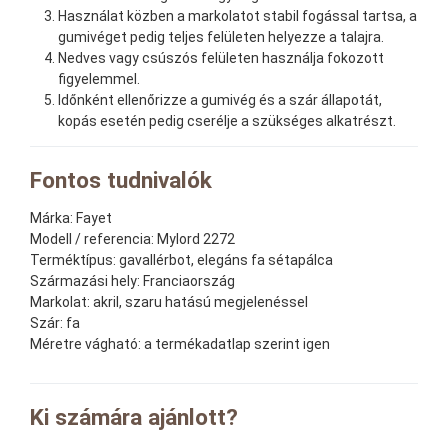
Használat közben a markolatot stabil fogással tartsa, a
gumivéget pedig teljes felületen helyezze a talajra.
Nedves vagy csúszós felületen használja fokozott
figyelemmel.
Időnként ellenőrizze a gumivég és a szár állapotát,
kopás esetén pedig cserélje a szükséges alkatrészt.
Fontos tudnivalók
Márka:
Fayet
Modell / referencia:
Mylord 2272
Terméktípus:
gavallérbot, elegáns fa sétapálca
Származási hely:
Franciaország
Markolat:
akril, szaru hatású megjelenéssel
Szár:
fa
Méretre vágható:
a termékadatlap szerint igen
Ki számára ajánlott?