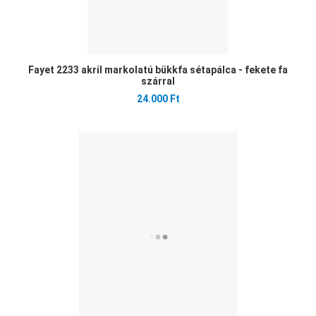
Fayet 2233 akril markolatú bükkfa sétapálca - fekete fa
szárral
24.000 Ft
Ked
Öss
Gyo