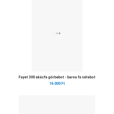
Öss
Gyo
Fayet 300 akácfa görbebot - barna fa sétabot
16.000 Ft
Ked
Öss