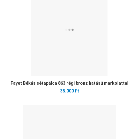
Öss
Gyo
Fayet Békás sétapálca 863 régi bronz hatású markolattal
35.000 Ft
Ked
Öss
Gyo