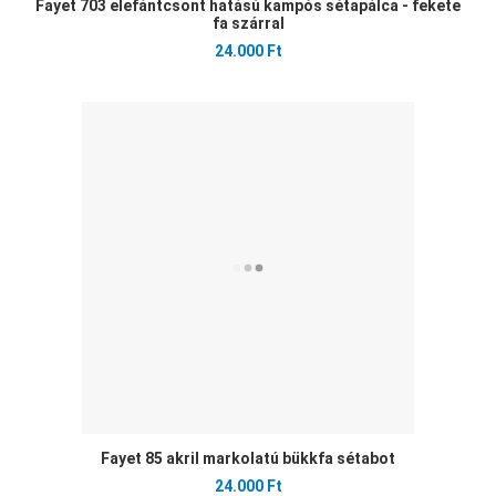
Fayet 703 elefántcsont hatású kampós sétapálca - fekete
fa szárral
24.000 Ft
Ked
Öss
Gyo
Fayet 85 akril markolatú bükkfa sétabot
24.000 Ft