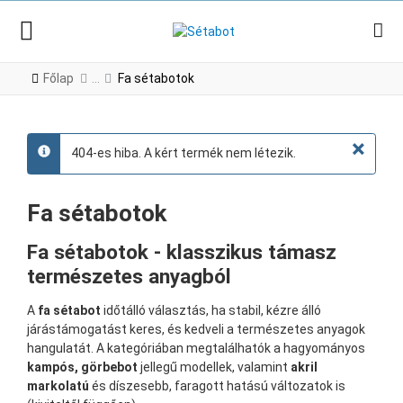
Főlap
Fa sétabotok
×
404-es hiba. A kért termék nem létezik.
info
Fa sétabotok
Fa sétabotok - klasszikus támasz
természetes anyagból
A
fa sétabot
időtálló választás, ha stabil, kézre álló
járástámogatást keres, és kedveli a természetes anyagok
hangulatát. A kategóriában megtalálhatók a hagyományos
kampós, görbebot
jellegű modellek, valamint
akril
markolatú
és díszesebb, faragott hatású változatok is