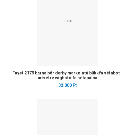
Gyo
Fayet 2179 barna bőr derby markolatú bükkfa sétabot -
méretre vágható fa sétapálca
32.000 Ft
Ked
Öss
Gyo