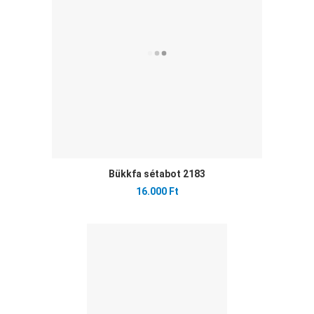
Gyo
Bükkfa sétabot 2183
16.000 Ft
Ked
Öss
Gyo