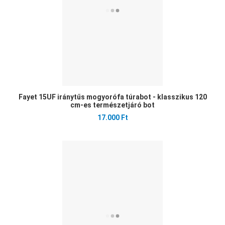
Fayet 15UF iránytűs mogyorófa túrabot - klasszikus 120
cm-es természetjáró bot
17.000 Ft
Ked
Öss
Gyo