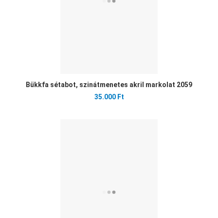
Bükkfa sétabot, szinátmenetes akril markolat 2059
35.000 Ft
Ked
Öss
Gyo