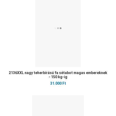
Öss
Gyo
2136XXL nagy teherbírású fa sétabot magas embereknek
- 150 kg-ig
31.000 Ft
Ked
Öss