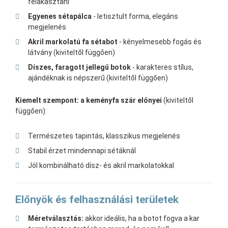
felakasztani
Egyenes sétapálca
- letisztult forma, elegáns
megjelenés
Akril markolatú fa sétabot
- kényelmesebb fogás és
látvány (kiviteltől függően)
Díszes, faragott jellegű botok
- karakteres stílus,
ajándéknak is népszerű (kiviteltől függően)
Kiemelt szempont: a keményfa szár előnyei
(kiviteltől
függően):
Természetes tapintás, klasszikus megjelenés
Stabil érzet mindennapi sétáknál
Jól kombinálható dísz- és akril markolatokkal
Előnyök és felhasználási területek
Méretválasztás:
akkor ideális, ha a botot fogva a kar