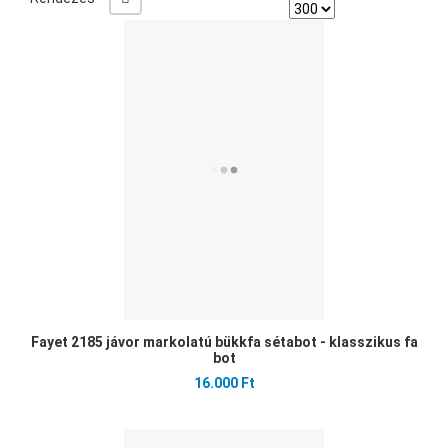
Ked
Öss
Gyo
Fayet 2185 jávor markolatú bükkfa sétabot - klasszikus fa
bot
16.000 Ft
Ked