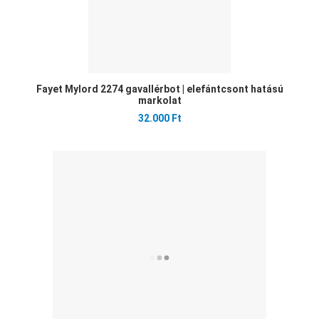
Fayet Mylord 2274 gavallérbot | elefántcsont hatású
markolat
32.000 Ft
Ked
Öss
Gyo