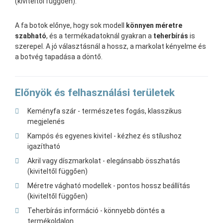
(kiviteltől függően).
A fa botok előnye, hogy sok modell
könnyen méretre
szabható
, és a termékadatoknál gyakran a
teherbírás
is
szerepel. A jó választásnál a hossz, a markolat kényelme és
a botvég tapadása a döntő.
Előnyök és felhasználási területek
Keményfa szár - természetes fogás, klasszikus
megjelenés
Kampós és egyenes kivitel - kézhez és stílushoz
igazítható
Akril vagy díszmarkolat - elegánsabb összhatás
(kiviteltől függően)
Méretre vágható modellek - pontos hossz beállítás
(kiviteltől függően)
Teherbírás információ - könnyebb döntés a
termékoldalon