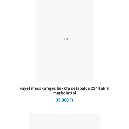
Ked
Öss
Gyo
Fayet macskafejes bükkfa sétapálca 2244 akril
markolattal
35.000 Ft
Ked