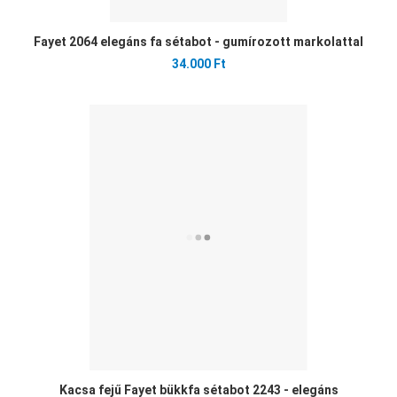
Fayet 2064 elegáns fa sétabot - gumírozott markolattal
34.000 Ft
Ked
Öss
Gyo
Kacsa fejű Fayet bükkfa sétabot 2243 - elegáns