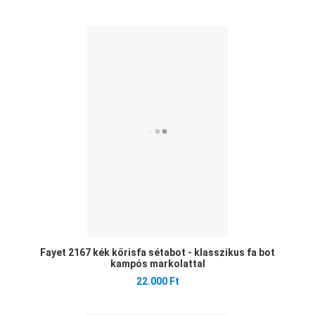
Ked
Öss
Gyo
Fayet 2167 kék kőrisfa sétabot - klasszikus fa bot
kampós markolattal
22.000 Ft