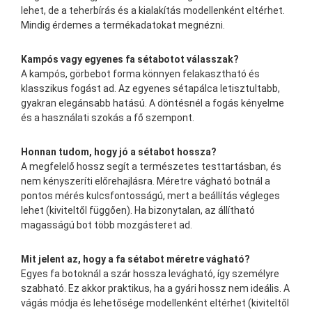
lehet, de a teherbírás és a kialakítás modellenként eltérhet.
Mindig érdemes a termékadatokat megnézni.
Kampós vagy egyenes fa sétabotot válasszak?
A kampós, görbebot forma könnyen felakasztható és
klasszikus fogást ad. Az egyenes sétapálca letisztultabb,
gyakran elegánsabb hatású. A döntésnél a fogás kényelme
és a használati szokás a fő szempont.
Honnan tudom, hogy jó a sétabot hossza?
A megfelelő hossz segít a természetes testtartásban, és
nem kényszeríti előrehajlásra. Méretre vágható botnál a
pontos mérés kulcsfontosságú, mert a beállítás végleges
lehet (kiviteltől függően). Ha bizonytalan, az állítható
magasságú bot több mozgásteret ad.
Mit jelent az, hogy a fa sétabot méretre vágható?
Egyes fa botoknál a szár hossza levágható, így személyre
szabható. Ez akkor praktikus, ha a gyári hossz nem ideális. A
vágás módja és lehetősége modellenként eltérhet (kiviteltől