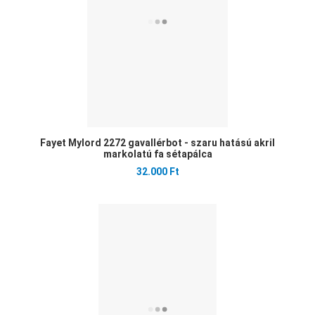
Fayet Mylord 2272 gavallérbot - szaru hatású akril
markolatú fa sétapálca
32.000 Ft
Ked
Öss
Gyo