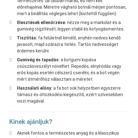
természetes tartásban marad, és nem kell
előrehajolnia. Méretre vágható botnál mérjen pontosan,
mert a beállítás végleges lehet (kiviteltől függően).
Illesztések ellenőrzése:
nézze meg a markolat és a
gumivég rögzítését, legyen stabil és kotyogásmentes.
Tisztítás:
fa felületnél kímélő, enyhén nedves kendő
javasolt, majd szárazra törlés. Tartós nedvességet
érdemes kerülni.
Gumivég és tapadás:
a botgumi kopása
csúszásveszélyt növelhet. Repedés, elnyíródás vagy
erős kopás esetén célszerű cserélni, és a bot végén
mért átmérőhöz választani a méretet.
Használati előny:
a fa bot sok helyzetben egyszerre
támasz és öltözködési kiegészítő, ezért szívesebben
viszi magával.
Kinek ajánljuk?
Akinek fontos a természetes anyag és a klasszikus