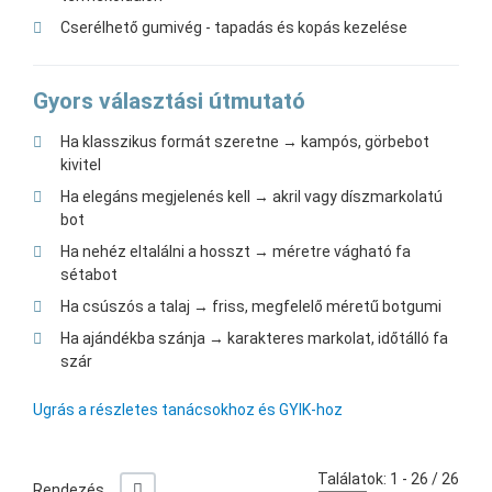
Cserélhető gumivég - tapadás és kopás kezelése
Gyors választási útmutató
Ha klasszikus formát szeretne → kampós, görbebot
kivitel
Ha elegáns megjelenés kell → akril vagy díszmarkolatú
bot
Ha nehéz eltalálni a hosszt → méretre vágható fa
sétabot
Ha csúszós a talaj → friss, megfelelő méretű botgumi
Ha ajándékba szánja → karakteres markolat, időtálló fa
szár
Ugrás a részletes tanácsokhoz és GYIK-hoz
Találatok: 1 - 26 / 26
+/-
Rendezés