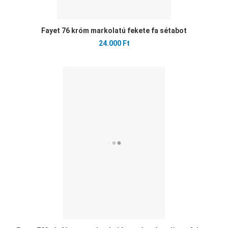
Fayet 76 króm markolatú fekete fa sétabot
24.000 Ft
Ked
Öss
Gyo