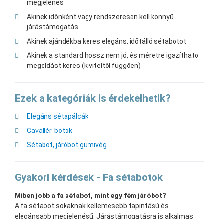
megjelenés
Akinek időnként vagy rendszeresen kell könnyű
járástámogatás
Akinek ajándékba keres elegáns, időtálló sétabotot
Akinek a standard hossz nem jó, és méretre igazítható
megoldást keres (kiviteltől függően)
Ezek a kategóriák is érdekelhetik?
Elegáns sétapálcák
Gavallér-botok
Sétabot, járóbot gumivég
Gyakori kérdések - Fa sétabotok
Miben jobb a fa sétabot, mint egy fém járóbot?
A fa sétabot sokaknak kellemesebb tapintású és
elegánsabb megjelenésű. Járástámogatásra is alkalmas