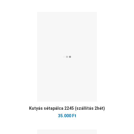
Ked
Öss
Gyo
Kutyás sétapálca 2245 (szállítás 2hét)
35.000 Ft