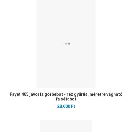
Ked
Öss
Gyo
Fayet 485 jávorfa görbebot - réz gyűrűs, méretre vágható
fa sétabot
28.000 Ft
Ked