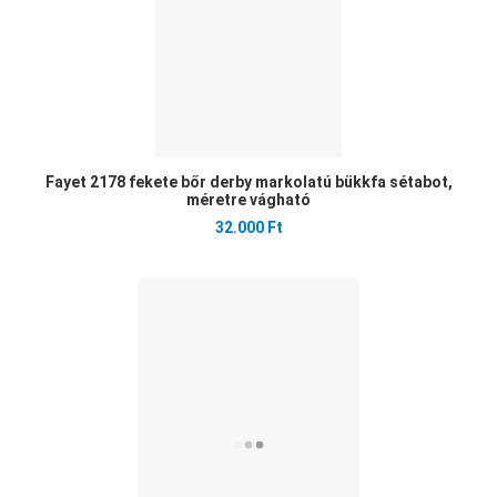
Fayet 2178 fekete bőr derby markolatú bükkfa sétabot,
méretre vágható
32.000 Ft
Ked
Öss
Gyo