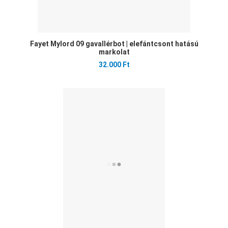
Fayet Mylord 09 gavallérbot | elefántcsont hatású
markolat
32.000 Ft
Ked
Öss
Gyo