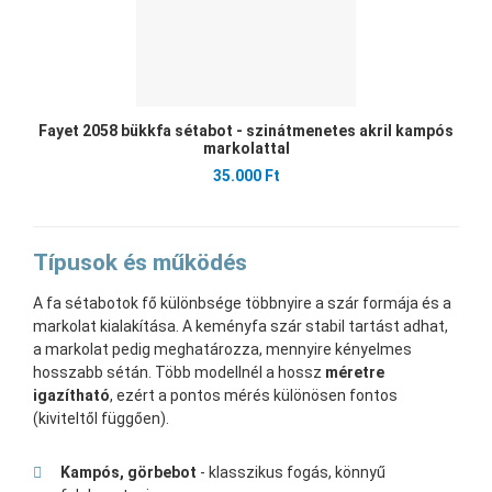
Fayet 2058 bükkfa sétabot - szinátmenetes akril kampós
markolattal
35.000 Ft
Típusok és működés
A fa sétabotok fő különbsége többnyire a szár formája és a
markolat kialakítása. A keményfa szár stabil tartást adhat,
a markolat pedig meghatározza, mennyire kényelmes
hosszabb sétán. Több modellnél a hossz
méretre
igazítható
, ezért a pontos mérés különösen fontos
(kiviteltől függően).
Kampós, görbebot
- klasszikus fogás, könnyű