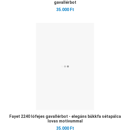
gavallérbot
35.000 Ft
Ked
Öss
Gyo
Fayet 2240 lófejes gavallérbot - elegáns bükkfa sétapálca
lovas motívummal
35.000 Ft