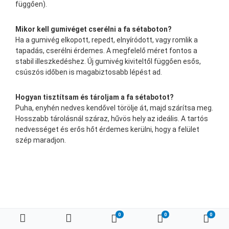
függően).
Mikor kell gumivéget cserélni a fa sétaboton?
Ha a gumivég elkopott, repedt, elnyíródott, vagy romlik a
tapadás, cserélni érdemes. A megfelelő méret fontos a
stabil illeszkedéshez. Új gumivég kiviteltől függően esős,
csúszós időben is magabiztosabb lépést ad.
Hogyan tisztítsam és tároljam a fa sétabotot?
Puha, enyhén nedves kendővel törölje át, majd szárítsa meg.
Hosszabb tárolásnál száraz, hűvös hely az ideális. A tartós
nedvességet és erős hőt érdemes kerülni, hogy a felület
szép maradjon.
0
0
0
Kedvenc termékeim
Összehasonlítás
Kosá