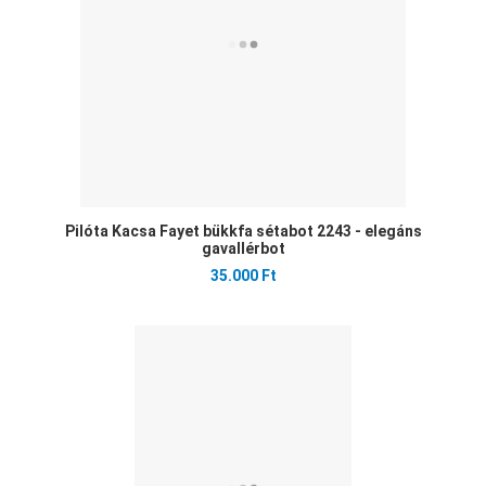
Pilóta Kacsa Fayet bükkfa sétabot 2243 - elegáns
gavallérbot
35.000 Ft
Ked
Öss
Gyo