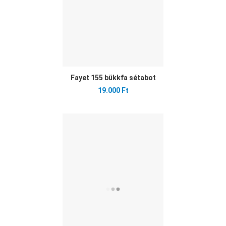
Fayet 155 bükkfa sétabot
19.000 Ft
Ked
Öss
Gyo