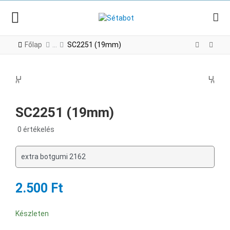
Főlap
SC2251 (19mm)
PREV
NE
PREV
NEX
SC2251 (19mm)
0 értékelés
extra botgumi 2162
2.500 Ft
Készleten