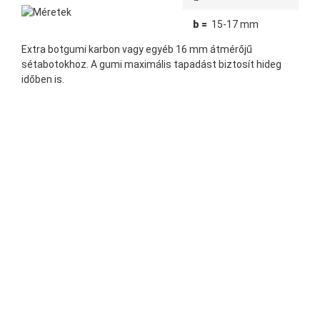
b =
15-17 mm
Extra botgumi karbon vagy egyéb 16 mm átmérőjű
sétabotokhoz. A gumi maximális tapadást biztosít hideg
időben is.