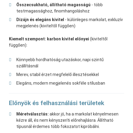
Összecsukható, állítható magasságú
- több
testmagassághoz, finomhangoláshoz
Dizájn és elegáns kivitel
- különleges markolat, exkluzív
megjelenés (kiviteltől függően)
Kiemelt szempont: karbon kivitel előnyei
(kiviteltől
függően):
Könnyebb hordhatóság utazáskor, napi szintű
szállításnál
Merev, stabil érzet megfelelő illesztésekkel
Elegáns, modern megjelenés sokféle stílusban
Előnyök és felhasználási területek
Méretválasztás:
akkor jó, ha a markolat kényelmesen
kézre áll, és nem kényszeríti előrehajlásra. Állítható
típusnál érdemes több fokozatot kipróbálni.