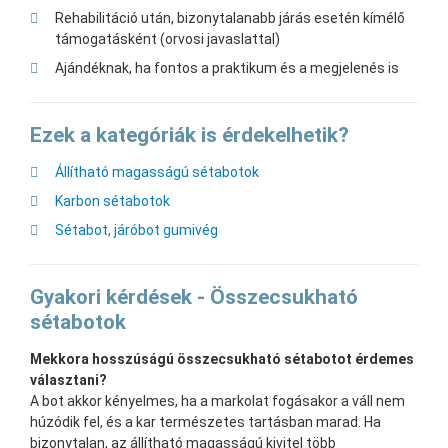
Rehabilitáció után, bizonytalanabb járás esetén kímélő
támogatásként (orvosi javaslattal)
Ajándéknak, ha fontos a praktikum és a megjelenés is
Ezek a kategóriák is érdekelhetik?
Állítható magasságú sétabotok
Karbon sétabotok
Sétabot, járóbot gumivég
Gyakori kérdések - Összecsukható
sétabotok
Mekkora hosszúságú összecsukható sétabotot érdemes
választani?
A bot akkor kényelmes, ha a markolat fogásakor a váll nem
húzódik fel, és a kar természetes tartásban marad. Ha
bizonytalan, az állítható magasságú kivitel több