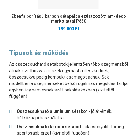
Ébenfa borítású karbon sétapálca ezüstzözött art-deco
markolattal P830
189.000 Ft
Típusok és működés
Az összecsukható sétabotok jellemzően több szegmensből
állnak: széthúzva a részek egymásba illeszkednek,
összecsukva pedig kompakt csomagot adnak. Sok
modellben a szegmenseket belső rugalmas megoldás tartja
egyben, így nem esnek szét pakolás közben (kiviteltől
függően).
Összecsukható alumínium sétabot
- jó ár-érték,
hétköznapi használatra
Összecsukható karbon sétabot
- alacsonyabb tömeg,
sportosabb érzet (kiviteltől függően)