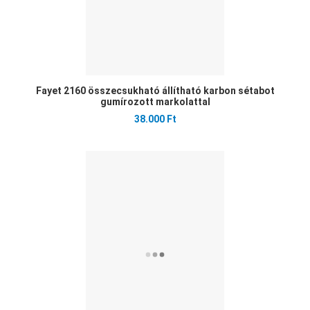
Fayet 2160 összecsukható állítható karbon sétabot
gumírozott markolattal
38.000 Ft
Ked
Öss
Gyo