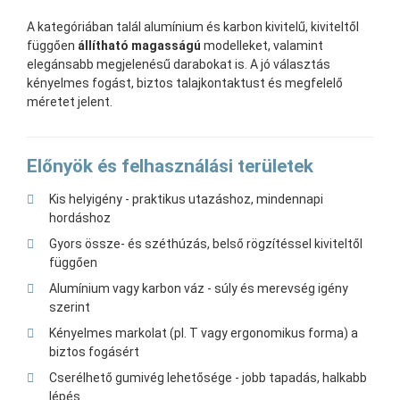
A kategóriában talál alumínium és karbon kivitelű, kiviteltől
függően
állítható magasságú
modelleket, valamint
elegánsabb megjelenésű darabokat is. A jó választás
kényelmes fogást, biztos talajkontaktust és megfelelő
méretet jelent.
Előnyök és felhasználási területek
Kis helyigény - praktikus utazáshoz, mindennapi
hordáshoz
Gyors össze- és széthúzás, belső rögzítéssel kiviteltől
függően
Alumínium vagy karbon váz - súly és merevség igény
szerint
Kényelmes markolat (pl. T vagy ergonomikus forma) a
biztos fogásért
Cserélhető gumivég lehetősége - jobb tapadás, halkabb
lépés