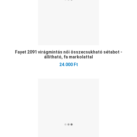
Fayet 2091 virágmintás női összecsukható sétabot -
állítható, fa markolattal
24.000 Ft
Ked
Öss
Gyo