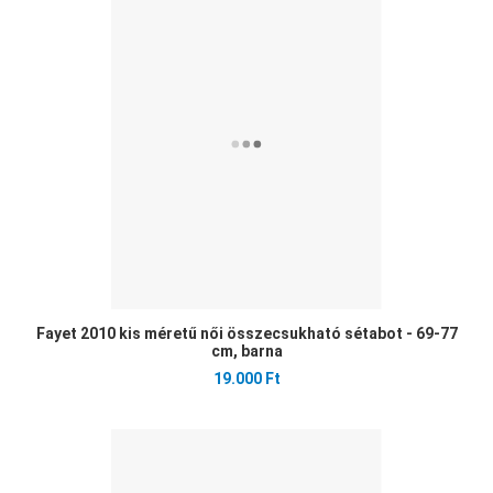
Öss
Gyo
Fayet 2010 kis méretű női összecsukható sétabot - 69-77
cm, barna
19.000 Ft
Ked