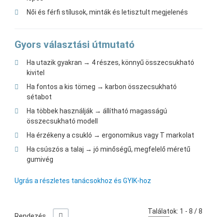
Női és férfi stílusok, minták és letisztult megjelenés
Gyors választási útmutató
Ha utazik gyakran → 4 részes, könnyű összecsukható
kivitel
Ha fontos a kis tömeg → karbon összecsukható
sétabot
Ha többek használják → állítható magasságú
összecsukható modell
Ha érzékeny a csukló → ergonomikus vagy T markolat
Ha csúszós a talaj → jó minőségű, megfelelő méretű
gumivég
Ugrás a részletes tanácsokhoz és GYIK-hoz
Találatok: 1 - 8 / 8
+/-
Rendezés