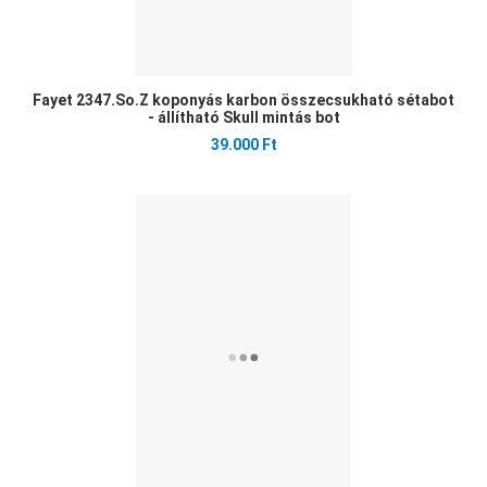
Fayet 2347.So.Z koponyás karbon összecsukható sétabot
- állítható Skull mintás bot
39.000 Ft
Ked
Öss
Gyo