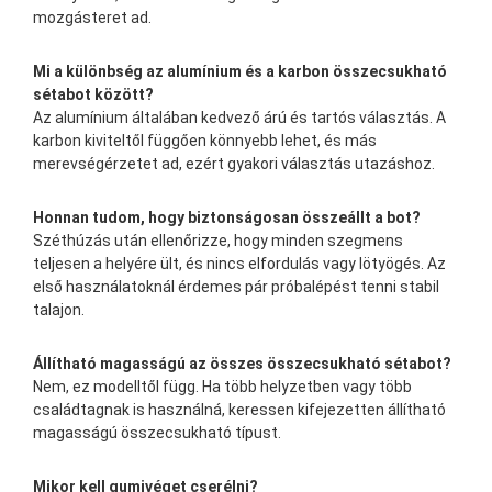
mozgásteret ad.
Mi a különbség az alumínium és a karbon összecsukható
sétabot között?
Az alumínium általában kedvező árú és tartós választás. A
karbon kiviteltől függően könnyebb lehet, és más
merevségérzetet ad, ezért gyakori választás utazáshoz.
Honnan tudom, hogy biztonságosan összeállt a bot?
Széthúzás után ellenőrizze, hogy minden szegmens
teljesen a helyére ült, és nincs elfordulás vagy lötyögés. Az
első használatoknál érdemes pár próbalépést tenni stabil
talajon.
Állítható magasságú az összes összecsukható sétabot?
Nem, ez modelltől függ. Ha több helyzetben vagy több
családtagnak is használná, keressen kifejezetten állítható
magasságú összecsukható típust.
Mikor kell gumivéget cserélni?