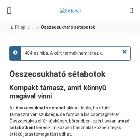
Főlap
Összecsukható sétabotok
×
404-es hiba. A kért termék nem létezik.
info
Összecsukható sétabotok
Kompakt támasz, amit könnyű
magával vinni
Az
összecsukható sétabot
akkor ideális, ha stabil
támaszra van szüksége, de fontos a kis csomagméret.
Összecsukva elfér táskában, bőröndben, ezért sokan
utazó
sétabotként
keresik, miközben használat közben teljes
értékű járástámogatást adhat.