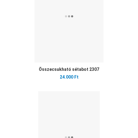
Gyo
Összecsukható sétabot 2307
24.000 Ft
Ked
Öss
Gyo