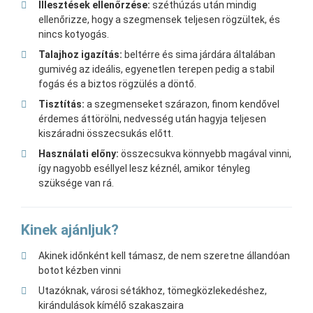
Illesztések ellenőrzése:
széthúzás után mindig
ellenőrizze, hogy a szegmensek teljesen rögzültek, és
nincs kotyogás.
Talajhoz igazítás:
beltérre és sima járdára általában
gumivég az ideális, egyenetlen terepen pedig a stabil
fogás és a biztos rögzülés a döntő.
Tisztítás:
a szegmenseket szárazon, finom kendővel
érdemes áttörölni, nedvesség után hagyja teljesen
kiszáradni összecsukás előtt.
Használati előny:
összecsukva könnyebb magával vinni,
így nagyobb eséllyel lesz kéznél, amikor tényleg
szüksége van rá.
Kinek ajánljuk?
Akinek időnként kell támasz, de nem szeretne állandóan
botot kézben vinni
Utazóknak, városi sétákhoz, tömegközlekedéshez,
kirándulások kímélő szakaszaira