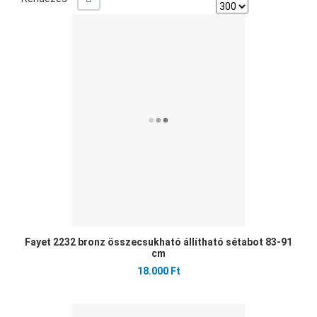
Ked
Öss
Gyo
Fayet 2232 bronz összecsukható állítható sétabot 83-91
cm
18.000 Ft
Ked