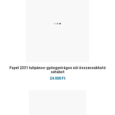
Öss
Gyo
Fayet 2331 tulipános-gyöngyvirágos női összecsukható
sétabot
24.000 Ft
Ked
Öss