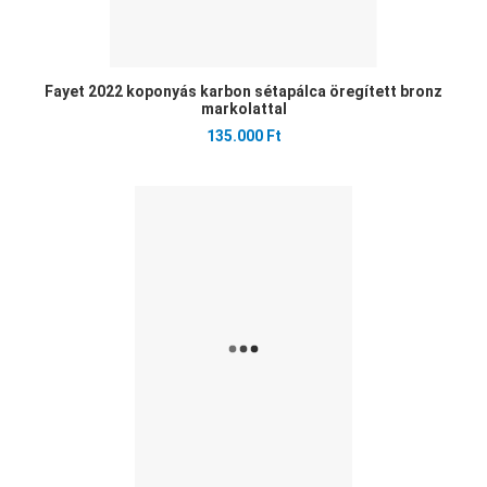
Fayet 2022 koponyás karbon sétapálca öregített bronz
markolattal
135.000 Ft
Ked
Öss
Gyo