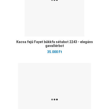
Kacsa fejű Fayet bükkfa sétabot 2243 - elegáns
gavallérbot
35.000 Ft
Ked
Öss
Gyo