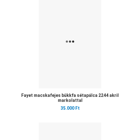
Ked
Öss
Gyo
Fayet macskafejes bükkfa sétapálca 2244 akril
markolattal
35.000 Ft
Ked