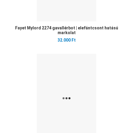
Fayet Mylord 2274 gavallérbot | elefántcsont hatású
markolat
32.000 Ft
Ked
Öss
Gyo