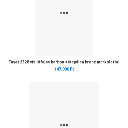
Fayet 2328 vízilófejes karbon sétapálca bronz markolattal
147.000 Ft
Ked
Öss
Gyo