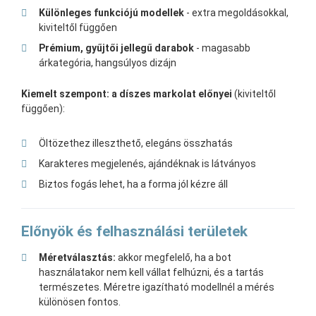
Különleges funkciójú modellek
- extra megoldásokkal,
kiviteltől függően
Prémium, gyűjtői jellegű darabok
- magasabb
árkategória, hangsúlyos dizájn
Kiemelt szempont: a díszes markolat előnyei
(kiviteltől
függően):
Öltözethez illeszthető, elegáns összhatás
Karakteres megjelenés, ajándéknak is látványos
Biztos fogás lehet, ha a forma jól kézre áll
Előnyök és felhasználási területek
Méretválasztás:
akkor megfelelő, ha a bot
használatakor nem kell vállat felhúzni, és a tartás
természetes. Méretre igazítható modellnél a mérés
különösen fontos.