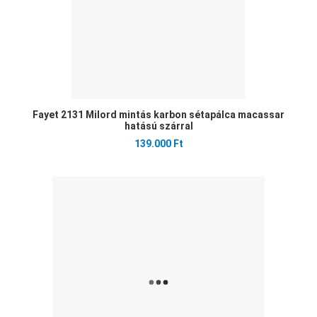
Fayet 2131 Milord mintás karbon sétapálca macassar
hatású szárral
139.000 Ft
Ked
Öss
Gyo