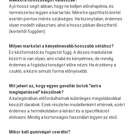
Mekkora hosszúságot válasszak?
A jó hossz segít abban, hogy ne kelljen előrehajolnia, és
természetes legyen a kartartás. Méretre igazítható kivitel
esetén pontos mérés szükséges. Ha bizonytalan, érdemes
olyan modellt választani, ahol a hossz jobban illeszthető
(kiviteltől függően).
Milyen markolat a kényelmesebb hosszabb sétához?
Ez kézformától és fogástól függ. A díszes markolatok
között is van olyan, ami stabil és kényelmes, de mindig
érdemes a fogásbiztonságot előre nézni. Ha érzékeny a
csukló, a kézre simuló forma előnyösebb.
Mit jelent az, hogy egyes gavallér botok "extra
meglepetéssel" készülnek?
A kategóriában előfordulhatnak különleges megoldásokkal
készült darabok. Ezek részletei modellenként eltérnek, ezért
érdemes a termékoldalon a leírást és a specifikációt
elolvasni. Mindig a biztonságos használat legyen az első.
Mikor kell gumivéget cserélni?