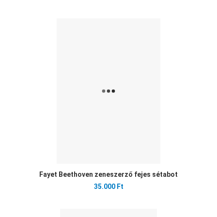
Ked
Öss
Gyo
Fayet Beethoven zeneszerző fejes sétabot
35.000 Ft