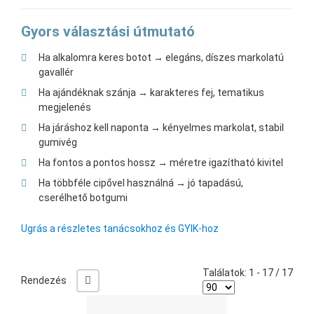
Gyors választási útmutató
Ha alkalomra keres botot → elegáns, díszes markolatú
gavallér
Ha ajándéknak szánja → karakteres fej, tematikus
megjelenés
Ha járáshoz kell naponta → kényelmes markolat, stabil
gumivég
Ha fontos a pontos hossz → méretre igazítható kivitel
Ha többféle cipővel használná → jó tapadású,
cserélhető botgumi
Ugrás a részletes tanácsokhoz és GYIK-hoz
Találatok: 1 - 17 / 17
-/+
Rendezés
Ked