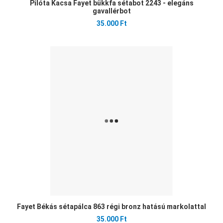
Pilóta Kacsa Fayet bükkfa sétabot 2243 - elegáns
gavallérbot
35.000 Ft
Ked
Öss
Gyo
Fayet Békás sétapálca 863 régi bronz hatású markolattal
35.000 Ft