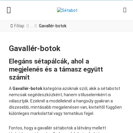
Főlap
Gavallér-botok
Gavallér-botok
Elegáns sétapálcák, ahol a
megjelenés és a támasz együtt
számít
A
Gavallér-botok
kategória azoknak szól, akik a sétabotot
nemcsak segédeszközként, hanem stíluselemként is
választják. Ezeknél a modelleknél a hangsúly gyakran a
díszesebb, mintásabb megjelenésen van, kiviteltől függően
különleges markolattal vagy tematikus fejjel.
Fontos, hogy a gavallér sétabotok a látvány mellett