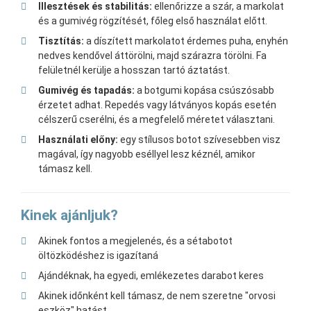
Illesztések és stabilitás:
ellenőrizze a szár, a markolat
és a gumivég rögzítését, főleg első használat előtt.
Tisztítás:
a díszített markolatot érdemes puha, enyhén
nedves kendővel áttörölni, majd szárazra törölni. Fa
felületnél kerülje a hosszan tartó áztatást.
Gumivég és tapadás:
a botgumi kopása csúszósabb
érzetet adhat. Repedés vagy látványos kopás esetén
célszerű cserélni, és a megfelelő méretet választani.
Használati előny:
egy stílusos botot szívesebben visz
magával, így nagyobb eséllyel lesz kéznél, amikor
támasz kell.
Kinek ajánljuk?
Akinek fontos a megjelenés, és a sétabotot
öltözködéshez is igazítaná
Ajándéknak, ha egyedi, emlékezetes darabot keres
Akinek időnként kell támasz, de nem szeretne "orvosi
eszköz" hatást