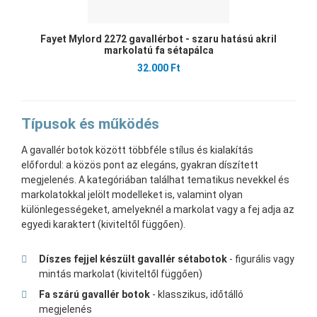
Fayet Mylord 2272 gavallérbot - szaru hatású akril
markolatú fa sétapálca
32.000 Ft
Típusok és működés
A gavallér botok között többféle stílus és kialakítás
előfordul: a közös pont az elegáns, gyakran díszített
megjelenés. A kategóriában találhat tematikus nevekkel és
markolatokkal jelölt modelleket is, valamint olyan
különlegességeket, amelyeknél a markolat vagy a fej adja az
egyedi karaktert (kiviteltől függően).
Díszes fejjel készült gavallér sétabotok
- figurális vagy
mintás markolat (kiviteltől függően)
Fa szárú gavallér botok
- klasszikus, időtálló
megjelenés