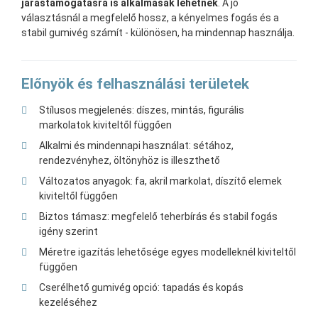
járástámogatásra is alkalmasak lehetnek
. A jó
választásnál a megfelelő hossz, a kényelmes fogás és a
stabil gumivég számít - különösen, ha mindennap használja.
Előnyök és felhasználási területek
Stílusos megjelenés: díszes, mintás, figurális
markolatok kiviteltől függően
Alkalmi és mindennapi használat: sétához,
rendezvényhez, öltönyhöz is illeszthető
Változatos anyagok: fa, akril markolat, díszítő elemek
kiviteltől függően
Biztos támasz: megfelelő teherbírás és stabil fogás
igény szerint
Méretre igazítás lehetősége egyes modelleknél kiviteltől
függően
Cserélhető gumivég opció: tapadás és kopás
kezeléséhez