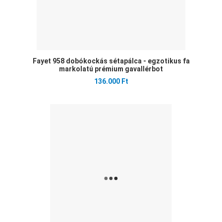
Fayet 958 dobókockás sétapálca - egzotikus fa
markolatú prémium gavallérbot
136.000 Ft
Ked
Öss
Gyo