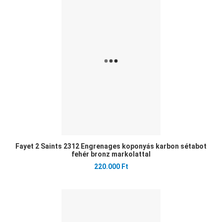
Öss
Gyo
Fayet 2 Saints 2312 Engrenages koponyás karbon sétabot
fehér bronz markolattal
220.000 Ft
Ked
Öss