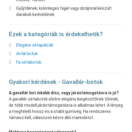
Gyűjtőknek, különleges fejjel vagy dizájnnal készült
darabok kedvelőinek
Ezek a kategóriák is érdekelhetik?
Elegáns sétapálcák
Antik botok
Fa sétabotok
Gyakori kérdések - Gavallér-botok
A gavallér bot inkább dísz, vagy járástámogatásra is jó?
A gavallér sétabotok elsőre elegáns kiegészítőnek tűnnek,
de több modell járástámogatásra is alkalmas lehet. A lényeg
a megfelelő hossz és a stabil gumivég. Ha rendszeres
támasz kell, válasszon kézre álló markolatot.