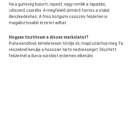
Ha a gumivég kopott, repedt, vagy romlik a tapadás,
célszerű cserélni. A megfelelő átmérő fontos a stabil
illeszkedéshez. A friss botgumi csúszós felületen is
magabiztosabb érzetet adhat.
Hogyan tisztítsam a díszes markolatot?
Puha kendővel, kíméletesen törölje át, majd szárítsa meg. Fa
részeknél kerülje a hosszan tartó nedvességet. Díszített
felületnél a durva súrolást érdemes elkerülni.