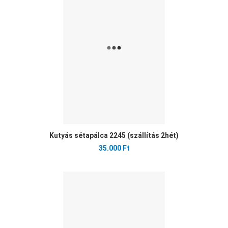
Öss
Gyo
Kutyás sétapálca 2245 (szállítás 2hét)
35.000 Ft
Ked
Öss
Gyo