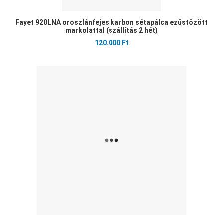
Fayet 920LNA oroszlánfejes karbon sétapálca ezüstözött
markolattal (szállítás 2 hét)
120.000 Ft
Ked
Öss
Gyo