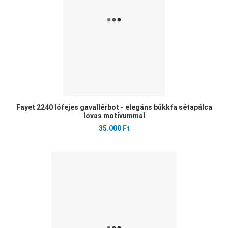
Fayet 2240 lófejes gavallérbot - elegáns bükkfa sétapálca
lovas motívummal
35.000 Ft
Ked
Öss
Gyo