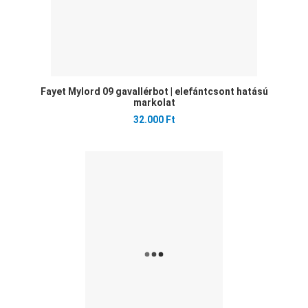
Fayet Mylord 09 gavallérbot | elefántcsont hatású
markolat
32.000 Ft
Ked
Öss
Gyo