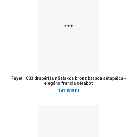
Gyo
Fayet 1803 drapériás nőalakos bronz karbon sétapálca -
elegáns francia sétabot
147.000 Ft
Ked
Öss
Gyo