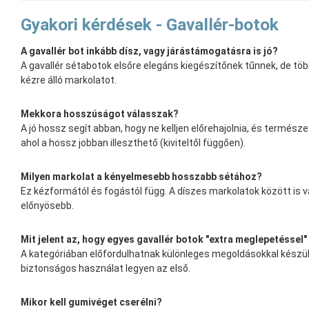
Gyakori kérdések - Gavallér-botok
A gavallér bot inkább dísz, vagy járástámogatásra is jó?
A gavallér sétabotok elsőre elegáns kiegészítőnek tűnnek, de tö
kézre álló markolatot.
Mekkora hosszúságot válasszak?
A jó hossz segít abban, hogy ne kelljen előrehajolnia, és termés
ahol a hossz jobban illeszthető (kiviteltől függően).
Milyen markolat a kényelmesebb hosszabb sétához?
Ez kézformától és fogástól függ. A díszes markolatok között is v
előnyösebb.
Mit jelent az, hogy egyes gavallér botok "extra meglepetéssel
A kategóriában előfordulhatnak különleges megoldásokkal készült 
biztonságos használat legyen az első.
Mikor kell gumivéget cserélni?