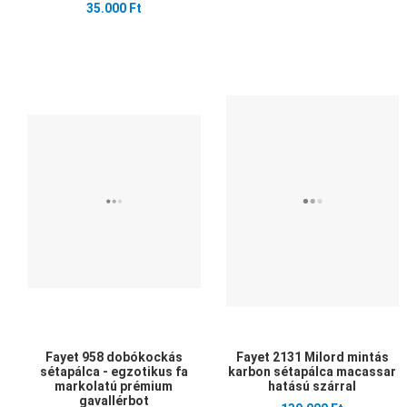
35.000 Ft
Kedvencekhez adom
Összehasonlítom
Gyors nézet
Fayet 958 dobókockás
Fayet 2131 Milord mintás
sétapálca - egzotikus fa
karbon sétapálca macassar
markolatú prémium
hatású szárral
gavallérbot