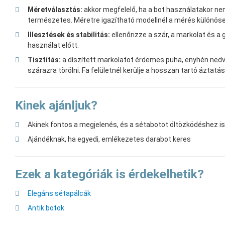
Méretválasztás:
akkor megfelelő, ha a bot használatakor nem 
természetes. Méretre igazítható modellnél a mérés különöse
Illesztések és stabilitás:
ellenőrizze a szár, a markolat és a 
használat előtt.
Tisztítás:
a díszített markolatot érdemes puha, enyhén nedve
szárazra törölni. Fa felületnél kerülje a hosszan tartó áztatás
Kinek ajánljuk?
Akinek fontos a megjelenés, és a sétabotot öltözködéshez is
Ajándéknak, ha egyedi, emlékezetes darabot keres
Ezek a kategóriák is érdekelhetik?
Elegáns sétapálcák
Antik botok