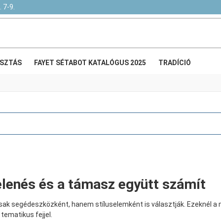
 7-9.
SZTÁS
FAYET SÉTABOT KATALÓGUS 2025
TRADÍCIÓ
elenés és a támasz együtt számít
sak segédeszközként, hanem stíluselemként is választják. Ezeknél a 
tematikus fejjel.