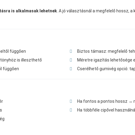
ásra is alkalmasak lehetnek
. A jó választásnál a megfelelő hossz, a
teltől függően
Biztos támasz: megfelelő tehe
tönyhöz is illeszthető
Méretre igazítás lehetősége e
től függően
Cserélhető gumivég opció: t
ér
Ha fontos a pontos hossz → mé
és
Ha többféle cipővel használn
vég