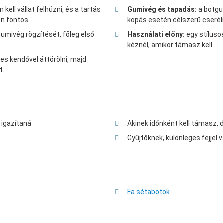
kell vállat felhúzni, és a tartás
Gumivég és tapadás:
a botgu
n fontos.
kopás esetén célszerű cseréln
gumivég rögzítését, főleg első
Használati előny:
egy stíluso
kéznél, amikor támasz kell.
s kendővel áttörölni, majd
t.
 igazítaná
Akinek időnként kell támasz,
Gyűjtőknek, különleges fejjel 
Fa sétabotok