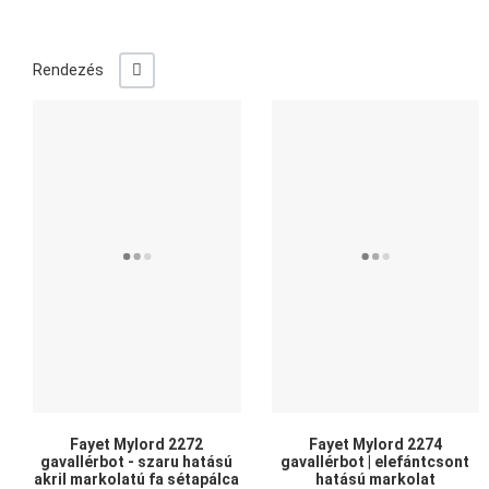
+/-
Rendezés
Kedvencekhez adom
Összehasonlítom
Gyors nézet
Fayet Mylord 2272
Fayet Mylord 2274
gavallérbot - szaru hatású
gavallérbot | elefántcsont
akril markolatú fa sétapálca
hatású markolat