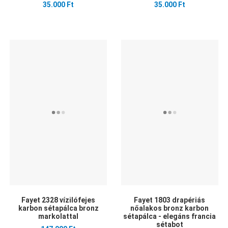
35.000 Ft
35.000 Ft
Kedvencekhez adom
Kedvencekhez adom
K
Összehasonlítom
Összehasonlítom
Ö
Gyors nézet
Gyors nézet
G
Fayet 2328 vízilófejes
Fayet 1803 drapériás
karbon sétapálca bronz
nőalakos bronz karbon
markolattal
sétapálca - elegáns francia
sétabot