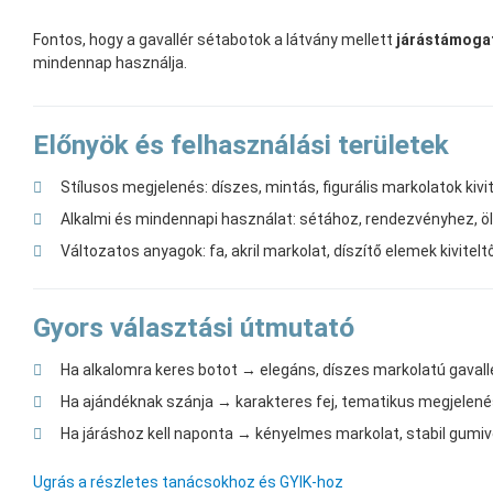
Fontos, hogy a gavallér sétabotok a látvány mellett
járástámogat
mindennap használja.
Előnyök és felhasználási területek
Stílusos megjelenés: díszes, mintás, figurális markolatok kivi
Alkalmi és mindennapi használat: sétához, rendezvényhez, öl
Változatos anyagok: fa, akril markolat, díszítő elemek kivitel
Gyors választási útmutató
Ha alkalomra keres botot → elegáns, díszes markolatú gavall
Ha ajándéknak szánja → karakteres fej, tematikus megjelen
Ha járáshoz kell naponta → kényelmes markolat, stabil gumi
Ugrás a részletes tanácsokhoz és GYIK-hoz