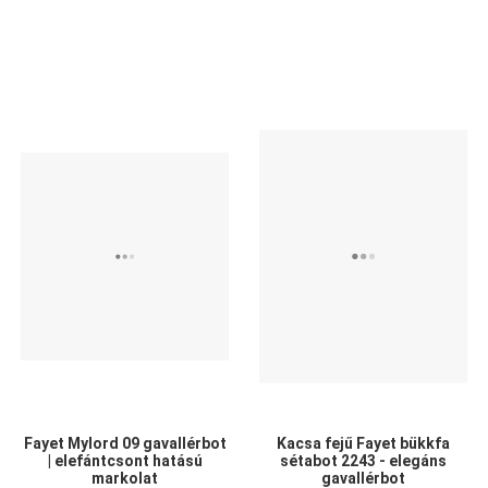
Kedvencekhez adom
Kedvencekhez adom
K
Összehasonlítom
Összehasonlítom
Ö
Gyors nézet
Gyors nézet
G
Fayet Mylord 09 gavallérbot
Kacsa fejű Fayet bükkfa
| elefántcsont hatású
sétabot 2243 - elegáns
markolat
gavallérbot