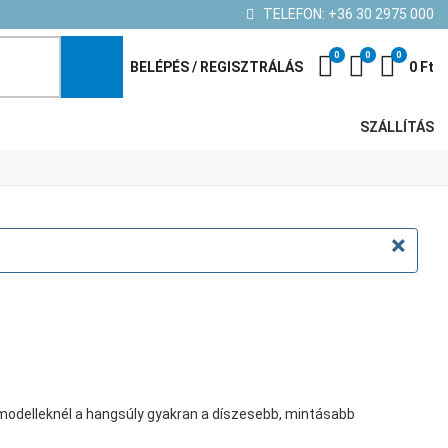
TELEFON:
+36 30 2975 000
0
0
0
Kedvenc termék
Összehasonl
Kosár
BELÉPÉS / REGISZTRÁLÁS
0 Ft
SZÁLLÍTÁS
×
modelleknél a hangsúly gyakran a díszesebb, mintásabb