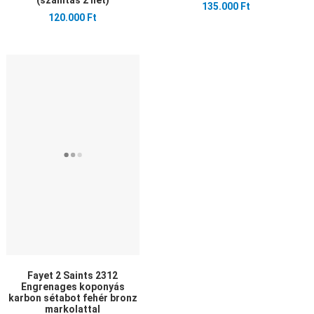
(szállítás 2 hét)
135.000 Ft
120.000 Ft
edvencekhez adom
Kedvencekhez adom
sszehasonlítom
Összehasonlítom
yors nézet
Gyors nézet
Fayet 2 Saints 2312
Engrenages koponyás
karbon sétabot fehér bronz
markolattal