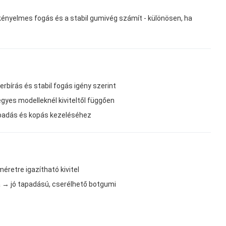
 kényelmes fogás és a stabil gumivég számít - különösen, ha
rbírás és stabil fogás igény szerint
gyes modelleknél kiviteltől függően
apadás és kopás kezeléséhez
retre igazítható kivitel
á → jó tapadású, cserélhető botgumi