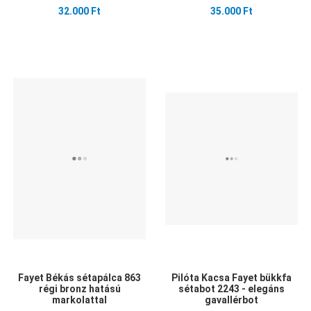
32.000 Ft
35.000 Ft
Kedvencekhez adom
Kedvencekhez adom
K
Összehasonlítom
Összehasonlítom
Ö
Gyors nézet
Gyors nézet
G
Fayet Békás sétapálca 863
Pilóta Kacsa Fayet bükkfa
régi bronz hatású
sétabot 2243 - elegáns
markolattal
gavallérbot