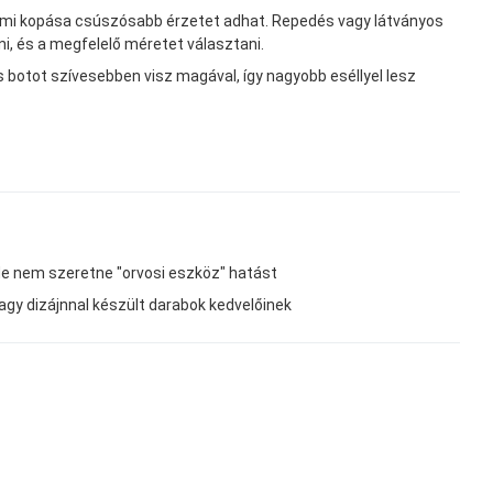
mi kopása csúszósabb érzetet adhat. Repedés vagy látványos
i, és a megfelelő méretet választani.
s botot szívesebben visz magával, így nagyobb eséllyel lesz
 de nem szeretne "orvosi eszköz" hatást
vagy dizájnnal készült darabok kedvelőinek