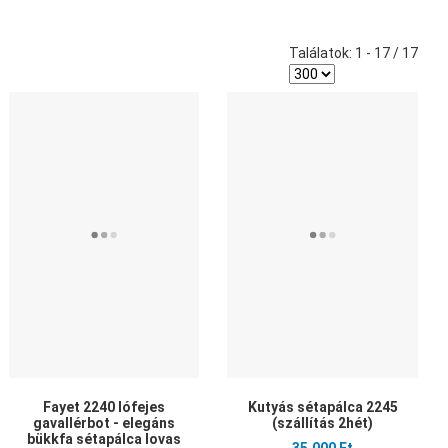
Találatok: 1 - 17 / 17
edvencekhez adom
Kedvencekhez adom
Ked
sszehasonlítom
Összehasonlítom
Öss
yors nézet
Gyors nézet
Gyo
Fayet 2240 lófejes
Kutyás sétapálca 2245
gavallérbot - elegáns
(szállítás 2hét)
bükkfa sétapálca lovas