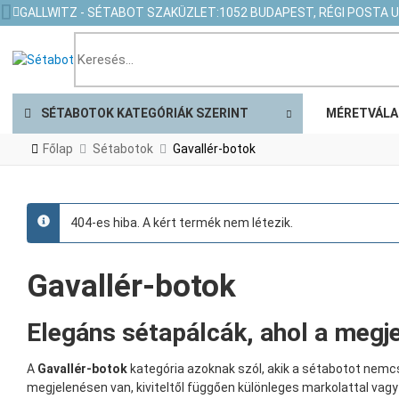
GALLWITZ - SÉTABOT SZAKÜZLET:
1052 BUDAPEST, RÉGI POSTA U.
SÉTABOTOK KATEGÓRIÁK SZERINT
MÉRETVÁLA
Főlap
Sétabotok
Gavallér-botok
404-es hiba. A kért termék nem létezik.
info
Gavallér-botok
Elegáns sétapálcák, ahol a megj
A
Gavallér-botok
kategória azoknak szól, akik a sétabotot nemc
megjelenésen van, kiviteltől függően különleges markolattal vagy 