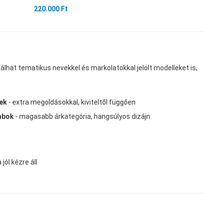
220.000 Ft
lálhat tematikus nevekkel és markolatokkal jelölt modelleket is,
ek
- extra megoldásokkal, kiviteltől függően
rabok
- magasabb árkategória, hangsúlyos dizájn
jól kézre áll