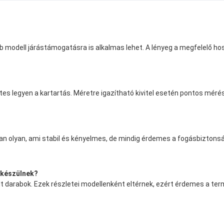
bb modell járástámogatásra is alkalmas lehet. A lényeg a megfelelő ho
zetes legyen a kartartás. Méretre igazítható kivitel esetén pontos mér
an olyan, ami stabil és kényelmes, de mindig érdemes a fogásbiztonsá
" készülnek?
darabok. Ezek részletei modellenként eltérnek, ezért érdemes a termék