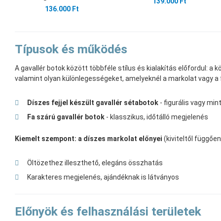
139.000 Ft
136.000 Ft
Típusok és működés
A gavallér botok között többféle stílus és kialakítás előfordul: a
valamint olyan különlegességeket, amelyeknél a markolat vagy a fe
Díszes fejjel készült gavallér sétabotok
- figurális vagy min
Fa szárú gavallér botok
- klasszikus, időtálló megjelenés
Kiemelt szempont: a díszes markolat előnyei
(kiviteltől függően
Öltözethez illeszthető, elegáns összhatás
Karakteres megjelenés, ajándéknak is látványos
Előnyök és felhasználási területek