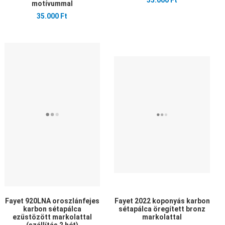
35.000 Ft
motívummal
35.000 Ft
edvencekhez adom
Kedvencekhez adom
Ked
sszehasonlítom
Összehasonlítom
Öss
yors nézet
Gyors nézet
Gyo
Fayet 920LNA oroszlánfejes
Fayet 2022 koponyás karbon
karbon sétapálca
sétapálca öregített bronz
ezüstözött markolattal
markolattal