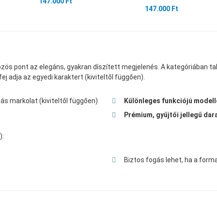
147.000 Ft
147.000 Ft
 közös pont az elegáns, gyakran díszített megjelenés. A kategóriában ta
j adja az egyedi karaktert (kiviteltől függően).
tás markolat (kiviteltől függően)
Különleges funkciójú modell
Prémium, gyűjtői jellegű da
):
Biztos fogás lehet, ha a forma 