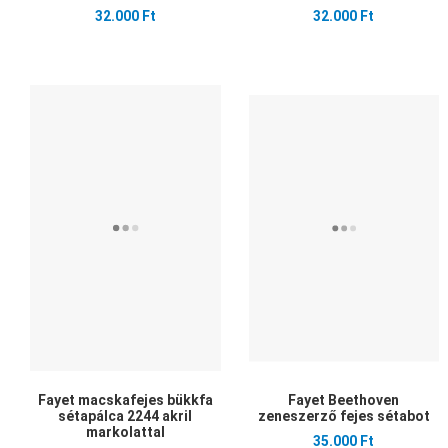
32.000 Ft
32.000 Ft
Kedvencekhez adom
Összehasonlítom
Gyors nézet
Fayet macskafejes bükkfa
Fayet Beethoven
sétapálca 2244 akril
zeneszerző fejes sétabot
markolattal
35.000 Ft